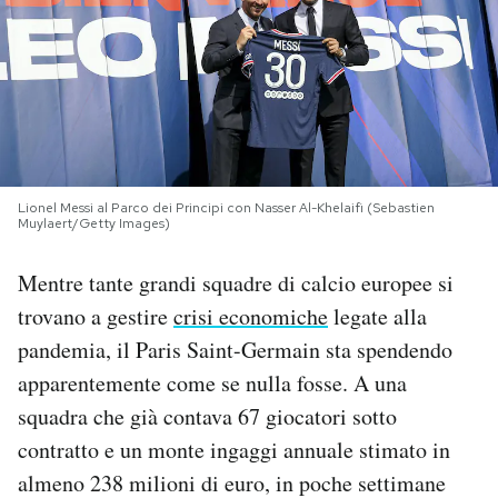
PODCAST
NEWSLETTER
I MIEI PREFERITI
Lionel Messi al Parco dei Principi con Nasser Al-Khelaifi (Sebastien
Muylaert/Getty Images)
SHOP
Mentre tante grandi squadre di calcio europee si
trovano a gestire
crisi economiche
legate alla
CALENDARIO
pandemia, il Paris Saint-Germain sta spendendo
apparentemente come se nulla fosse. A una
AREA PERSONALE
squadra che già contava 67 giocatori sotto
contratto e un monte ingaggi annuale stimato in
Area Personale
almeno 238 milioni di euro, in poche settimane
Newsletter