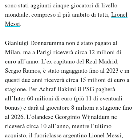
sono stati aggiunti cinque giocatori di livello
Notifiche mobile
Regala il Post
mondiale, compreso il più ambito di tutti,
Lionel
Hai bisogno di aiuto?
Messi
.
Esci
Gianluigi Donnarumma non è stato pagato al
Milan, ma a Parigi riceverà circa 12 milioni di
euro all’anno. L’ex capitano del Real Madrid,
Sergio Ramos, è stato ingaggiato fino al 2023 e in
questi due anni riceverà circa 15 milioni di euro a
stagione. Per Achraf Hakimi il PSG pagherà
all’Inter 60 milioni di euro (più 11 di eventuali
bonus) e darà al giocatore 8 milioni a stagione fino
al 2026. L’olandese Georginio Wijnaldum ne
riceverà circa 10 all’anno, mentre l’ultimo
acquisto, il fuoriclasse argentino Lionel Messi,