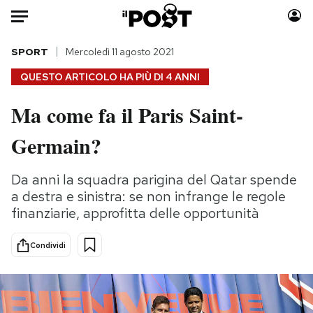
Auto
SPORT
Mercoledì 11 agosto 2021
QUESTO ARTICOLO HA PIÙ DI
4 ANNI
HOME
Ma come fa il Paris Saint-
Italia
Moda
Germain?
Mondo
Libri
Politica
Consumismi
Da anni la squadra parigina del Qatar spende
Tecnologia
Storie/Idee
a destra e sinistra: se non infrange le regole
Internet
Ok Boomer!
finanziarie, approfitta delle opportunità
Scienza
Media
Cultura
Europa
Condividi
Economia
Altrecose
Sport
Mondiali calcio 2026