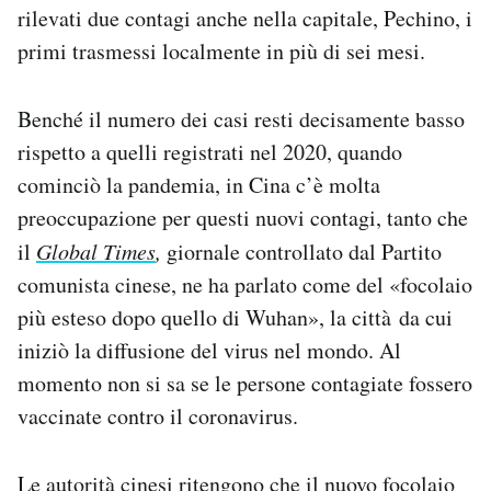
rilevati due contagi anche nella capitale, Pechino, i
Notifiche mobile
Regala il Post
primi trasmessi localmente in più di sei mesi.
Hai bisogno di aiuto?
Esci
Benché il numero dei casi resti decisamente basso
rispetto a quelli registrati nel 2020, quando
cominciò la pandemia, in Cina c’è molta
preoccupazione per questi nuovi contagi, tanto che
il
Global Times
,
giornale controllato dal Partito
comunista cinese, ne ha parlato come del «focolaio
più esteso dopo quello di Wuhan», la città da cui
iniziò la diffusione del virus nel mondo. Al
momento non si sa se le persone contagiate fossero
vaccinate contro il coronavirus.
Le autorità cinesi ritengono che il nuovo focolaio