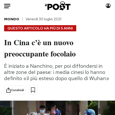
Auto
MONDO
Venerdì 30 luglio 2021
QUESTO ARTICOLO HA PIÙ DI
5 ANNI
HOME
In Cina c’è un nuovo
Italia
Moda
preoccupante focolaio
Mondo
Libri
Politica
Consumismi
È iniziato a Nanchino, per poi diffondersi in
Tecnologia
Storie/Idee
altre zone del paese: i media cinesi lo hanno
Internet
Ok Boomer!
definito «il più esteso dopo quello di Wuhan»
Scienza
Media
Cultura
Europa
Condividi
Economia
Altrecose
Sport
Mondiali calcio 2026