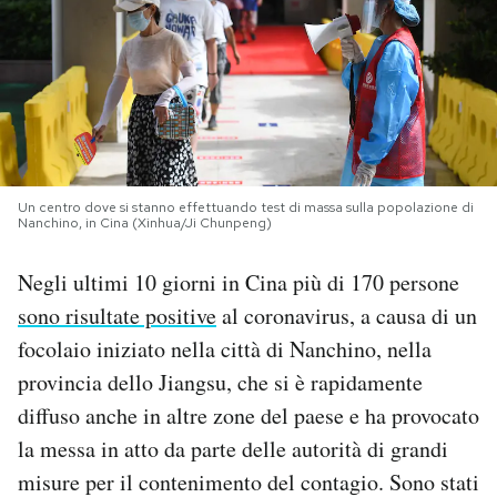
PODCAST
NEWSLETTER
I MIEI PREFERITI
Un centro dove si stanno effettuando test di massa sulla popolazione di
Nanchino, in Cina (Xinhua/Ji Chunpeng)
SHOP
Negli ultimi 10 giorni in Cina più di 170 persone
sono risultate positive
al coronavirus, a causa di un
CALENDARIO
focolaio iniziato nella città di Nanchino, nella
provincia dello Jiangsu, che si è rapidamente
AREA PERSONALE
diffuso anche in altre zone del paese e ha provocato
la messa in atto da parte delle autorità di grandi
Area Personale
misure per il contenimento del contagio. Sono stati
Newsletter