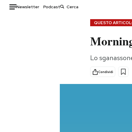
Newsletter
Podcast
Auto
QUESTO ARTICOLO
Morning
HOME
Italia
Moda
Lo sganassone 
Mondo
Libri
Politica
Consumismi
Condividi
Tecnologia
Storie/Idee
Internet
Ok Boomer!
Scienza
Media
Cultura
Europa
Economia
Altrecose
Sport
Mondiali calcio 2026