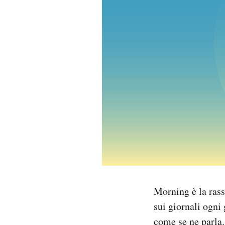
PODCAST
NEWSLETTER
I MIEI PREFERITI
SHOP
CALENDARIO
AREA PERSONALE
Morning è la rass
sui giornali ogni 
Area Personale
come se ne parla.
Newsletter