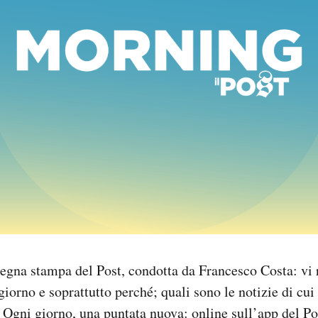
egna stampa del Post, condotta da Francesco Costa: vi 
giorno e soprattutto perché; quali sono le notizie di cui 
 Ogni giorno, una puntata nuova: online sull’app del Po