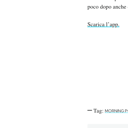
Notifiche mobile
poco dopo anche 
Regala il Post
Hai bisogno di aiuto?
Scarica l’app.
Esci
Tag:
MORNING 