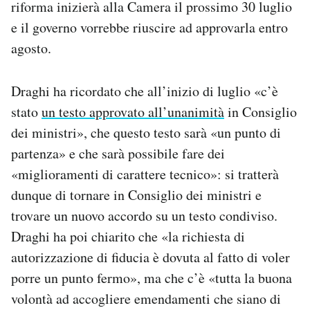
riforma inizierà alla Camera il prossimo 30 luglio
Notifiche mobile
e il governo vorrebbe riuscire ad approvarla entro
Regala il Post
agosto.
Hai bisogno di aiuto?
Esci
Draghi ha ricordato che all’inizio di luglio «c’è
stato
un testo approvato all’unanimità
in Consiglio
dei ministri», che questo testo sarà «un punto di
partenza» e che sarà possibile fare dei
«miglioramenti di carattere tecnico»: si tratterà
dunque di tornare in Consiglio dei ministri e
trovare un nuovo accordo su un testo condiviso.
Draghi ha poi chiarito che «la richiesta di
autorizzazione di fiducia è dovuta al fatto di voler
porre un punto fermo», ma che c’è «tutta la buona
volontà ad accogliere emendamenti che siano di