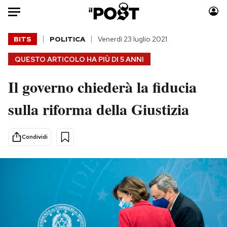
Auto
BITS
POLITICA
Venerdì 23 luglio 2021
QUESTO ARTICOLO HA PIÙ DI
5 ANNI
HOME
Il governo chiederà la fiducia
Italia
Moda
Mondo
Libri
sulla riforma della Giustizia
Politica
Consumismi
Tecnologia
Storie/Idee
Condividi
Internet
Ok Boomer!
Scienza
Media
Cultura
Europa
Economia
Altrecose
Sport
Mondiali calcio 2026