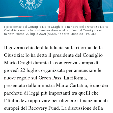
PODCAST
NEWSLETTER
Il presidente del Consiglio Mario Draghi e la ministra della Giustizia Marta
Cartabia, durante la conferenza stampa al termine del Consiglio dei
ministri, Roma, 22 luglio 2021 (ANSA/Roberto Monaldo - POOL)
I MIEI PREFERITI
Il governo chiederà la fiducia sulla riforma della
Giustizia: lo ha detto il presidente del Consiglio
SHOP
Mario Draghi durante la conferenza stampa di
giovedì 22 luglio, organizzata per annunciare le
CALENDARIO
nuove regole sul Green Pass
. La riforma,
presentata dalla ministra Marta Cartabia, è uno dei
pacchetti di leggi più importanti tra quelli che
AREA PERSONALE
l’Italia deve approvare per ottenere i finanziamenti
Area Personale
europei del Recovery Fund. La discussione della
Newsletter