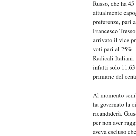
Russo, che ha 45 
Notifiche mobile
attualmente capo
Regala il Post
preferenze, pari a
Hai bisogno di aiuto?
Esci
Francesco Tresso,
arrivato il vice 
voti pari al 25%. 
Radicali Italiani.
infatti solo 11.6
primarie del cent
Al momento sembra
ha governato la c
ricandiderà. Gius
per non aver ragg
aveva escluso che