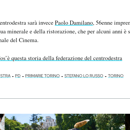
centrodestra sarà invece
Paolo Damilano
, 56enne impren
qua minerale e della ristorazione, che per alcuni anni è 
ale del Cinema.
os’è questa storia della federazione del centrodestra
-
-
-
-
ISTRA
PD
PRIMARIE TORINO
STEFANO LO RUSSO
TORINO