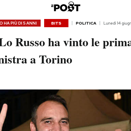
 HA PIÙ DI
5 ANNI
BITS
POLITICA
Lunedì 14 giug
Lo Russo ha vinto le prima
nistra a Torino