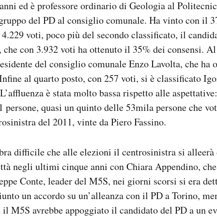
anni ed è professore ordinario di Geologia al Politecnic
gruppo del PD al consiglio comunale. Ha vinto con il 
 4.229 voti, poco più del secondo classificato, il candid
 che con 3.932 voti ha ottenuto il 35% dei consensi. Al
presidente del consiglio comunale Enzo Lavolta, che ha 
Infine al quarto posto, con 257 voti, si è classificato Ig
 L’affluenza è stata molto bassa rispetto alle aspettativ
31 persone, quasi un quinto delle 53mila persone che vo
rosinistra del 2011, vinte da Piero Fassino.
 difficile che alle elezioni il centrosinistra si alleerà
ittà negli ultimi cinque anni con Chiara Appendino, che
eppe Conte, leader del M5S, nei giorni scorsi si era de
iunto un accordo su un’alleanza con il PD a Torino, men
 il M5S avrebbe appoggiato il candidato del PD a un e