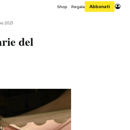
Abbonati
Shop
Regala
no 2021
rie del