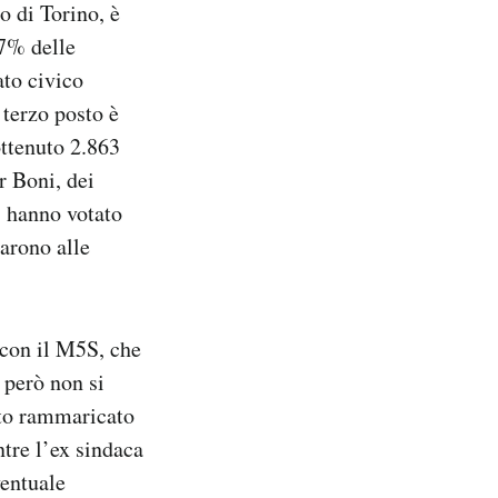
o di Torino, è
37% delle
ato civico
 terzo posto è
ottenuto 2.863
or Boni, dei
e: hanno votato
tarono alle
 con il M5S, che
 però non si
tto rammaricato
tre l’ex sindaca
ventuale