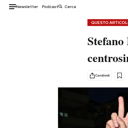
Newsletter
Podcast
Auto
QUESTO ARTICOLO
HOME
Stefano 
Italia
Moda
centrosi
Mondo
Libri
Politica
Consumismi
Tecnologia
Storie/Idee
Condividi
Internet
Ok Boomer!
Scienza
Media
Cultura
Europa
Economia
Altrecose
Sport
Mondiali calcio 2026