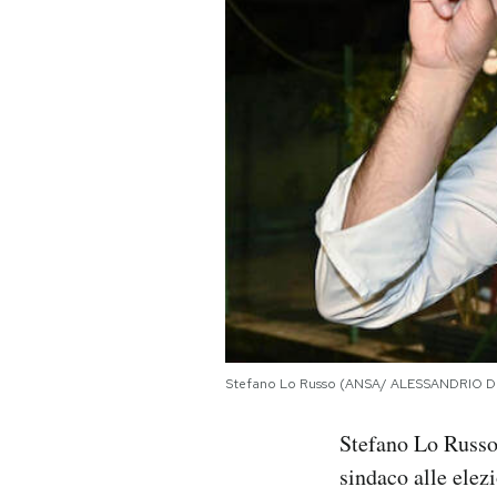
PODCAST
NEWSLETTER
I MIEI PREFERITI
SHOP
CALENDARIO
Stefano Lo Russo (ANSA/ ALESSANDRIO 
AREA PERSONALE
Stefano Lo Russ
Area Personale
sindaco alle elezi
Newsletter