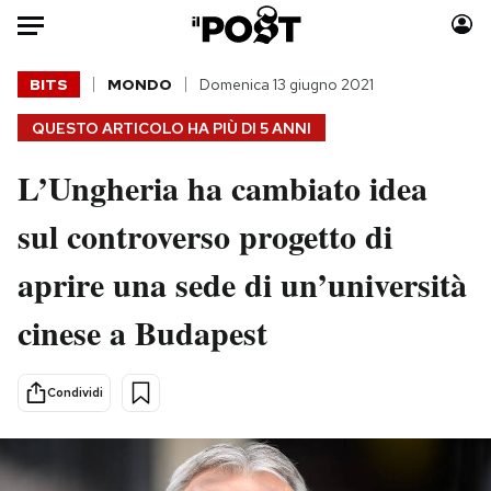
Auto
BITS
MONDO
Domenica 13 giugno 2021
QUESTO ARTICOLO HA PIÙ DI
5 ANNI
HOME
L’Ungheria ha cambiato idea
Italia
Moda
Mondo
Libri
sul controverso progetto di
Politica
Consumismi
aprire una sede di un’università
Tecnologia
Storie/Idee
Internet
Ok Boomer!
cinese a Budapest
Scienza
Media
Cultura
Europa
Condividi
Economia
Altrecose
Sport
Mondiali calcio 2026