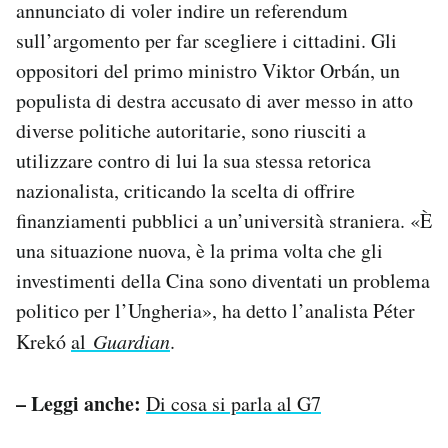
annunciato di voler indire un referendum
Notifiche mobile
sull’argomento per far scegliere i cittadini. Gli
Regala il Post
oppositori del primo ministro Viktor Orbán, un
Hai bisogno di aiuto?
Esci
populista di destra accusato di aver messo in atto
diverse politiche autoritarie, sono riusciti a
utilizzare contro di lui la sua stessa retorica
nazionalista, criticando la scelta di offrire
finanziamenti pubblici a un’università straniera. «È
una situazione nuova, è la prima volta che gli
investimenti della Cina sono diventati un problema
politico per l’Ungheria», ha detto l’analista Péter
Krekó
al
Guardian
.
– Leggi anche:
Di cosa si parla al G7