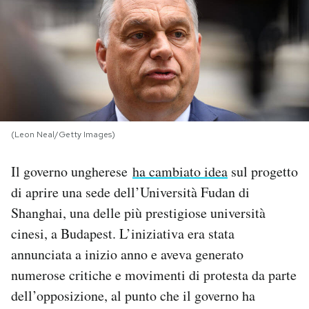
PODCAST
NEWSLETTER
I MIEI PREFERITI
(Leon Neal/Getty Images)
SHOP
Il governo ungherese
ha cambiato idea
sul progetto
di aprire una sede dell’Università Fudan di
CALENDARIO
Shanghai, una delle più prestigiose università
cinesi, a Budapest. L’iniziativa era stata
annunciata a inizio anno e aveva generato
AREA PERSONALE
numerose critiche e movimenti di protesta da parte
Area Personale
dell’opposizione, al punto che il governo ha
Newsletter