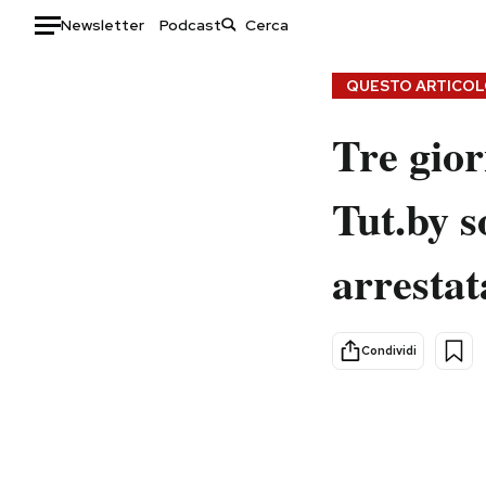
Newsletter
Podcast
Auto
QUESTO ARTICOLO
HOME
Tre giorn
Italia
Moda
Tut.by s
Mondo
Libri
Politica
Consumismi
arrestat
Tecnologia
Storie/Idee
Internet
Ok Boomer!
Scienza
Media
Condividi
Cultura
Europa
Economia
Altrecose
Sport
Mondiali calcio 2026