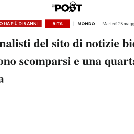
 HA PIÙ DI
5 ANNI
BITS
MONDO
Martedì 25 magg
alisti del sito di notizie b
ono scomparsi e una quarta
a