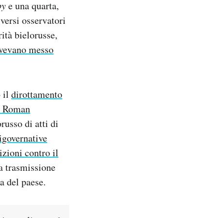
by
e una quarta,
versi osservatori
rità bielorusse,
 avevano messo
 il
dirottamento
ne Roman
russo di atti di
igovernative
izioni contro il
la trasmissione
a del paese.