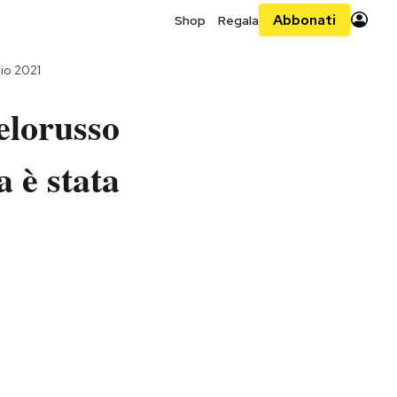
Abbonati
Shop
Regala
io 2021
ielorusso
 è stata