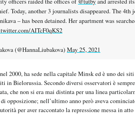
ty officers raided the offices of
@tutby
and arrested its
hief. Today, another 3 journalists disappeared. The 4th j
nikava – has been detained. Her apartment was searche
.twitter.com/AITcF0qKS2
akova (@HannaLiubakova)
May 25, 2021
nel 2000, ha sede nella capitale Minsk ed è uno dei siti 
iti in Bielorussia. Secondo diversi osservatori è sempre 
rata, che non si era mai distinta per una linea particola
 di opposizione; nell’ultimo anno però aveva cominciat
utorità per aver raccontato la repressione messa in atto