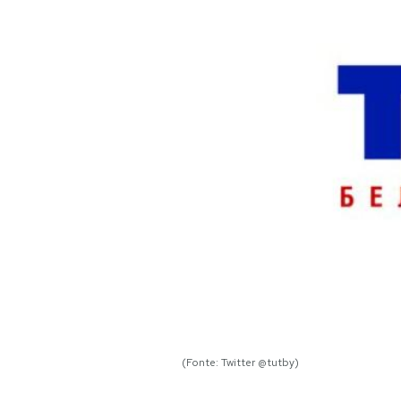
PODCAST
NEWSLETTER
I MIEI PREFERITI
SHOP
CALENDARIO
AREA PERSONALE
(Fonte: Twitter @tutby)
Area Personale
Newsletter