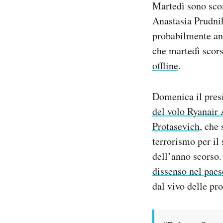
Martedì sono scom
Notifiche mobile
Anastasia Prudnik
Regala il Post
probabilmente anch
Hai bisogno di aiuto?
Esci
che martedì scor
offline
.
Domenica il pres
del volo Ryanair 
Protasevich
, che 
terrorismo per il
dell’anno scorso
dissenso nel paes
dal vivo delle pro