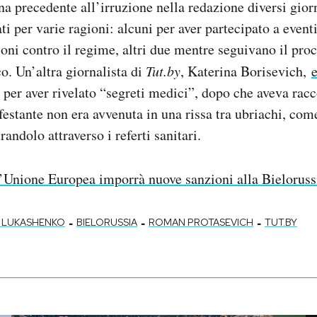
na precedente all’irruzione nella redazione diversi gior
ati per varie ragioni: alcuni per aver partecipato a event
ni contro il regime, altri due mentre seguivano il proc
co. Un’altra giornalista di
Tut.by
, Katerina Borisevich,
e
per aver rivelato “segreti medici”, dopo che aveva racc
estante non era avvenuta in una rissa tra ubriachi, com
randolo attraverso i referti sanitari.
’Unione Europea imporrà nuove sanzioni alla Bieloruss
-
-
-
 LUKASHENKO
BIELORUSSIA
ROMAN PROTASEVICH
TUT.BY