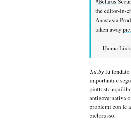
#Belarus
Securi
the editor-in-c
Anastasia Prud
taken away
pic
— Hanna Liub
Tut.by
fu fondato 
importanti e segu
piuttosto equilib
antigovernativa o
problemi con le a
bielorusso.