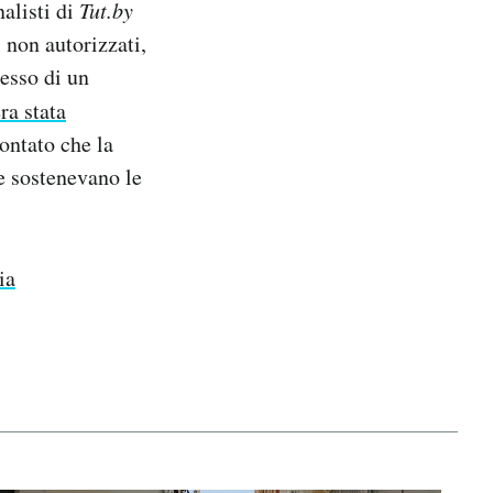
nalisti di
Tut.by
i non autorizzati,
esso di un
ra stata
ontato che la
e sostenevano le
ia