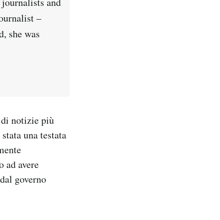
 journalists and
ournalist –
d, she was
di notizie più
stata una testata
rmente
o ad avere
 dal governo