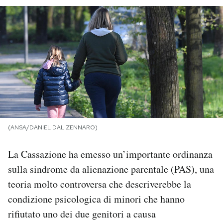
PODCAST
NEWSLETTER
I MIEI PREFERITI
SHOP
(ANSA/DANIEL DAL ZENNARO)
CALENDARIO
La Cassazione ha emesso un’importante ordinanza
sulla sindrome da alienazione parentale (PAS), una
teoria molto controversa che descriverebbe la
AREA PERSONALE
condizione psicologica di minori che hanno
Area Personale
rifiutato uno dei due genitori a causa
Newsletter