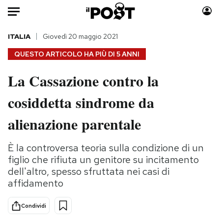
Auto
ITALIA
Giovedì 20 maggio 2021
QUESTO ARTICOLO HA PIÙ DI
5 ANNI
HOME
La Cassazione contro la
Italia
Moda
cosiddetta sindrome da
Mondo
Libri
Politica
Consumismi
alienazione parentale
Tecnologia
Storie/Idee
Internet
Ok Boomer!
È la controversa teoria sulla condizione di un
Scienza
Media
figlio che rifiuta un genitore su incitamento
Cultura
Europa
dell'altro, spesso sfruttata nei casi di
affidamento
Economia
Altrecose
Sport
Mondiali calcio 2026
Condividi