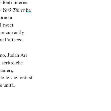
 fonti interne
 York Times
ha
orno a
l tweet
are currently
re l’attacco.
ano, Judah Ari
 scritto che
anieri,
o le sue fonti si
e unità.