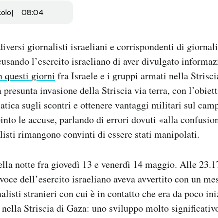
colo
08:04
iversi giornalisti israeliani e corrispondenti di giornali
cusando l’esercito israeliano di aver divulgato informazi
n questi giorni
fra Israele e i gruppi armati nella Strisci
 presunta invasione della Striscia via terra, con l’obie
atica sugli scontri e ottenere vantaggi militari sul cam
pinto le accuse, parlando di errori dovuti «alla confusio
listi rimangono convinti di essere stati manipolati.
ella notte fra giovedì 13 e venerdì 14 maggio. Alle 23.17
avoce dell’esercito israeliano aveva avvertito con un me
listi stranieri con cui è in contatto che era da poco ini
 nella Striscia di Gaza: uno sviluppo molto significativo