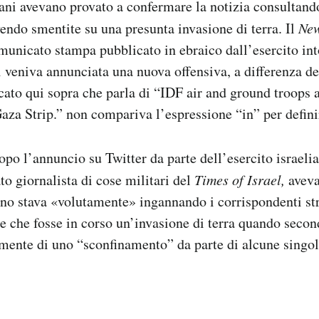
liani avevano provato a confermare la notizia consultando
evendo smentite su una presunta invasione di terra. Il
New
municato stampa pubblicato in ebraico dall’esercito int
 veniva annunciata una nuova offensiva, a differenza de
icato qui sopra che parla di “IDF air and ground troops 
Gaza Strip.” non compariva l’espressione “in” per defini
po l’annuncio su Twitter da parte dell’esercito israeli
to giornalista di cose militari del
Times of Israel,
aveva
iano stava «volutamente» ingannando i corrispondenti str
e che fosse in corso un’invasione di terra quando second
mente di uno “sconfinamento” da parte di alcune singol