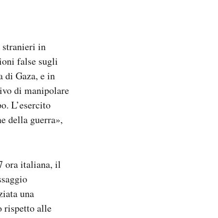
 stranieri in
oni false sugli
a di Gaza, e in
ttivo di manipolare
po. L’esercito
ne della guerra»,
 ora italiana, il
ssaggio
ziata una
 rispetto alle