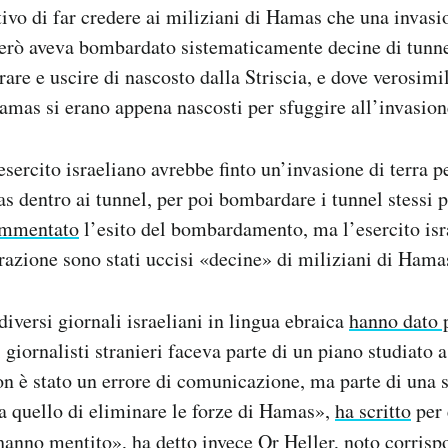
tivo di far credere ai miliziani di Hamas che una invasio
erò aveva bombardato sistematicamente decine di tunne
are e uscire di nascosto dalla Striscia, e dove verosimi
Hamas si erano appena nascosti per sfuggire all’invasione
’esercito israeliano avrebbe finto un’invasione di terra p
s dentro ai tunnel, per poi bombardare i tunnel stessi p
ommentato
l’esito del bombardamento, ma l’esercito isr
razione sono stati uccisi «decine» di miliziani di Hama
diversi giornali israeliani in lingua ebraica
hanno dato 
giornalisti stranieri faceva parte di un piano studiato a
on è stato un errore di comunicazione, ma parte di una s
era quello di eliminare le forze di Hamas»,
ha scritto
per 
hanno mentito», ha detto invece Or Heller, noto corrisp