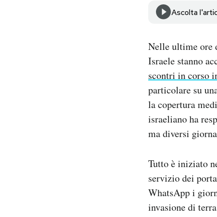
Notifiche mobile
Ascolta l'arti
Regala il Post
Hai bisogno di aiuto?
Nelle ultime ore d
Esci
Israele stanno ac
scontri in corso i
particolare su una
la copertura medi
israeliano ha res
ma diversi giorna
Tutto è iniziato n
servizio dei port
WhatsApp i giorna
invasione di terra