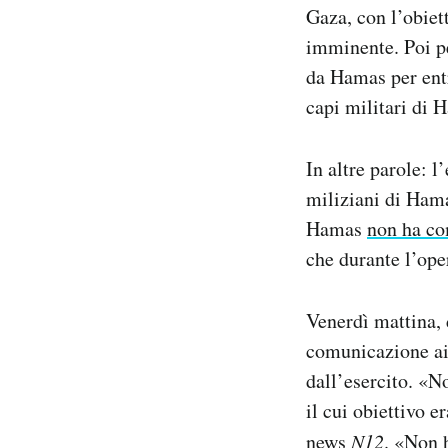
Gaza, con l’obiet
imminente. Poi p
da Hamas per entr
capi militari di 
In altre parole: l
miliziani di Hama
Hamas
non ha c
che durante l’ope
Venerdì mattina, 
comunicazione ai 
dall’esercito. «N
il cui obiettivo 
news
N12
. «Non 