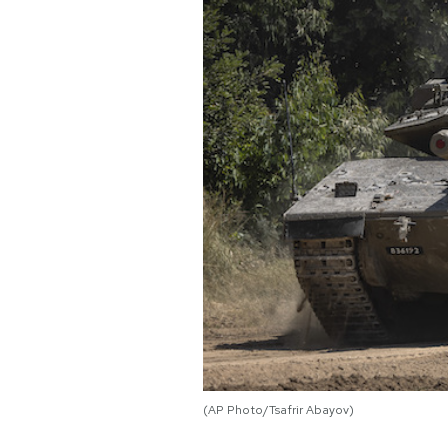
PODCAST
NEWSLETTER
I MIEI PREFERITI
SHOP
CALENDARIO
AREA PERSONALE
(AP Photo/Tsafrir Abayov)
Area Personale
Newsletter