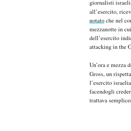
giornalisti israe
all’esercito, ric
notato
che nel co
mezzanotte in cui
dell’esercito ind
attacking in the 
Un’ora e mezza do
Gross, un rispetta
l’esercito israel
facendogli creder
trattava semplice