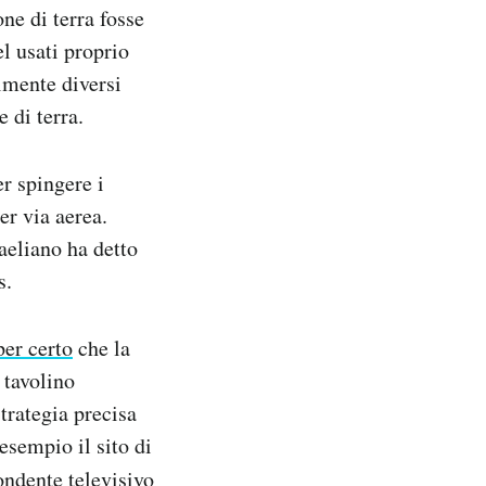
ne di terra fosse
l usati proprio
lmente diversi
 di terra.
er spingere i
er via aerea.
aeliano ha detto
s.
per certo
che la
 tavolino
trategia precisa
esempio il sito di
ondente televisivo