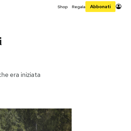
Abbonati
Shop
Regala
i
he era iniziata