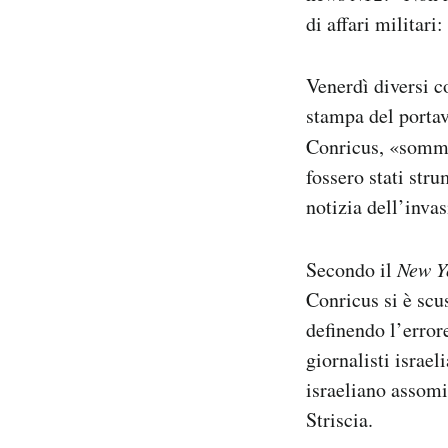
di affari militari
Venerdì diversi c
stampa del portav
Conricus, «somme
fossero stati stru
notizia dell’invas
Secondo il
New Y
Conricus si è scu
definendo l’erro
giornalisti israe
israeliano assomi
Striscia.