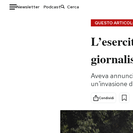
Newsletter
Podcast
Auto
QUESTO ARTICOLO
L’eserci
HOME
Italia
Moda
giornali
Mondo
Libri
Politica
Consumismi
Aveva annuncia
Tecnologia
Storie/Idee
un'invasione di
Internet
Ok Boomer!
Scienza
Media
Condividi
Cultura
Europa
Economia
Altrecose
Sport
Mondiali calcio 2026