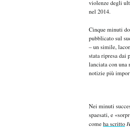
violenze degli ul
nel 2014.
Cinque minuti dopo
pubblicato sul su
– un simile, laco
stata ripresa dai 
lanciata con una 
notizie più impor
Nei minuti succes
spaesati, e «sorpr
come
ha scritto
H