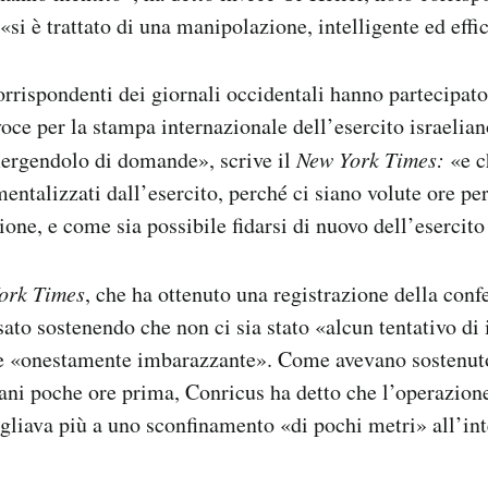
: «si è trattato di una manipolazione, intelligente ed effi
orrispondenti dei giornali occidentali hanno partecipat
oce per la stampa internazionale dell’esercito israelia
rgendolo di domande», scrive il
New York Times:
«e c
mentalizzati dall’esercito, perché ci siano volute ore pe
ione, e come sia possibile fidarsi di nuovo dell’esercito
ork Times
, che ha ottenuto una registrazione della con
sato sostenendo che non ci sia stato «alcun tentativo di
re «onestamente imbarazzante». Come avevano sostenuto
liani poche ore prima, Conricus ha detto che l’operazione
gliava più a uno sconfinamento «di pochi metri» all’int