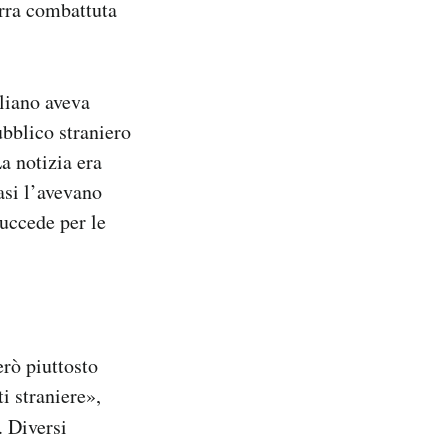
erra combattuta
eliano aveva
ubblico straniero
a notizia era
casi l’avevano
succede per le
erò piuttosto
i straniere»,
. Diversi