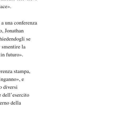
cace».
o a una conferenza
no, Jonathan
hiedendogli se
r smentire la
 in futuro».
ferenza stampa,
 inganno», e
 diversi
 dell’esercito
erno della