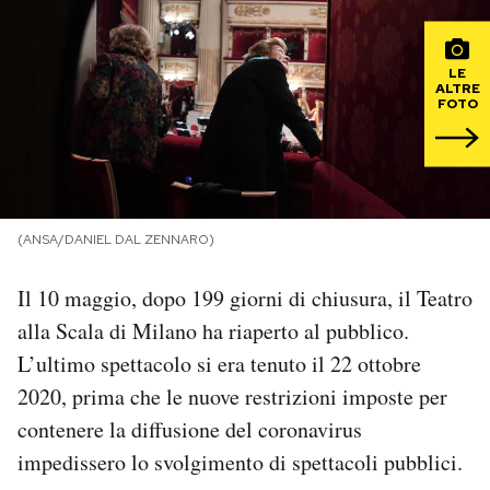
PODCAST
LE
ALTRE
FOTO
NEWSLETTER
I MIEI PREFERITI
(ANSA/DANIEL DAL ZENNARO)
SHOP
Il 10 maggio, dopo 199 giorni di chiusura, il Teatro
alla Scala di Milano ha riaperto al pubblico.
CALENDARIO
L’ultimo spettacolo si era tenuto il 22 ottobre
2020, prima che le nuove restrizioni imposte per
AREA PERSONALE
contenere la diffusione del coronavirus
Area Personale
impedissero lo svolgimento di spettacoli pubblici.
Newsletter