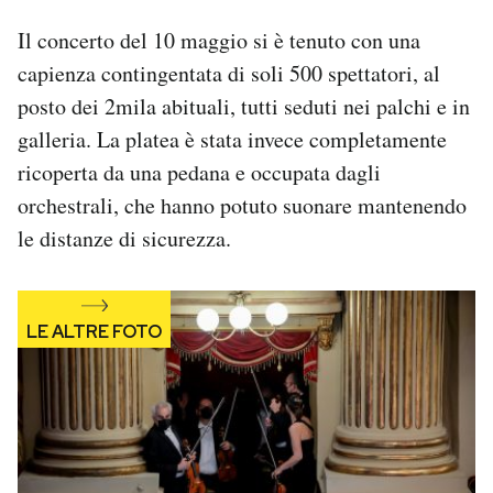
Notifiche mobile
Il concerto del 10 maggio si è tenuto con una
Regala il Post
capienza contingentata di soli 500 spettatori, al
Hai bisogno di aiuto?
posto dei 2mila abituali, tutti seduti nei palchi e in
Esci
galleria. La platea è stata invece completamente
ricoperta da una pedana e occupata dagli
orchestrali, che hanno potuto suonare mantenendo
le distanze di sicurezza.