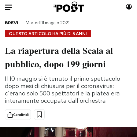
Auto
BREVI
Martedì 11 maggio 2021
QUESTO ARTICOLO HA PIÙ DI
5 ANNI
HOME
La riapertura della Scala al
Italia
Moda
pubblico, dopo 199 giorni
Mondo
Libri
Politica
Consumismi
Il 10 maggio si è tenuto il primo spettacolo
Tecnologia
Storie/Idee
dopo mesi di chiusura per il coronavirus:
Internet
Ok Boomer!
c'erano solo 500 spettatori e la platea era
Scienza
Media
interamente occupata dall'orchestra
Cultura
Europa
Economia
Altrecose
Condividi
Sport
Mondiali calcio 2026