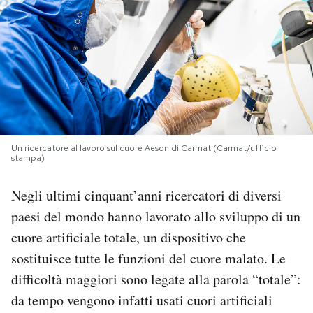
PODCAST
NEWSLETTER
I MIEI PREFERITI
Un ricercatore al lavoro sul cuore Aeson di Carmat (Carmat/ufficio
stampa)
SHOP
Negli ultimi cinquant’anni ricercatori di diversi
CALENDARIO
paesi del mondo hanno lavorato allo sviluppo di un
cuore artificiale totale, un dispositivo che
sostituisce tutte le funzioni del cuore malato. Le
AREA PERSONALE
difficoltà maggiori sono legate alla parola “totale”:
Area Personale
da tempo vengono infatti usati cuori artificiali
Newsletter