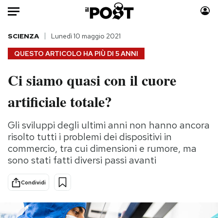
Auto
SCIENZA
Lunedì 10 maggio 2021
QUESTO ARTICOLO HA PIÙ DI
5 ANNI
HOME
Ci siamo quasi con il cuore
Italia
Moda
artificiale totale?
Mondo
Libri
Politica
Consumismi
Gli sviluppi degli ultimi anni non hanno ancora
Tecnologia
Storie/Idee
risolto tutti i problemi dei dispositivi in
Internet
Ok Boomer!
commercio, tra cui dimensioni e rumore, ma
Scienza
Media
sono stati fatti diversi passi avanti
Cultura
Europa
Economia
Altrecose
Condividi
Sport
Mondiali calcio 2026