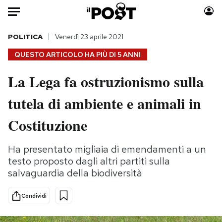
Auto
POLITICA
Venerdì 23 aprile 2021
QUESTO ARTICOLO HA PIÙ DI
5 ANNI
HOME
La Lega fa ostruzionismo sulla
Italia
Moda
tutela di ambiente e animali in
Mondo
Libri
Politica
Consumismi
Costituzione
Tecnologia
Storie/Idee
Internet
Ok Boomer!
Ha presentato migliaia di emendamenti a un
Scienza
Media
testo proposto dagli altri partiti sulla
Cultura
Europa
salvaguardia della biodiversità
Economia
Altrecose
Condividi
Sport
Mondiali calcio 2026