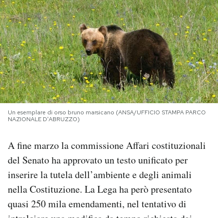
PODCAST
NEWSLETTER
I MIEI PREFERITI
Un esemplare di orso bruno marsicano (ANSA/UFFICIO STAMPA PARCO
SHOP
NAZIONALE D'ABRUZZO)
A fine marzo la commissione Affari costituzionali
CALENDARIO
del Senato ha approvato un testo unificato per
inserire la tutela dell’ambiente e degli animali
AREA PERSONALE
nella Costituzione. La Lega ha però presentato
Area Personale
quasi 250 mila emendamenti, nel tentativo di
Newsletter