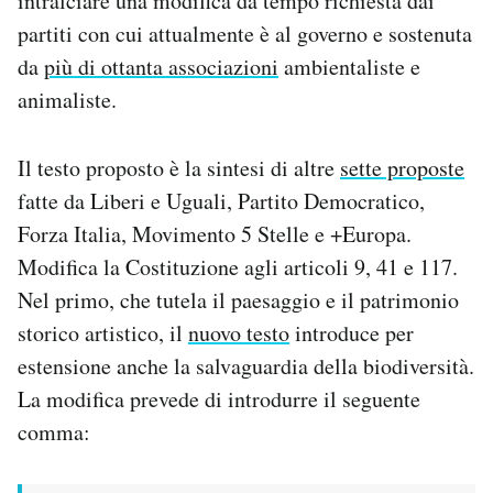
intralciare una modifica da tempo richiesta dai
Notifiche mobile
partiti con cui attualmente è al governo e sostenuta
Regala il Post
da
più di ottanta associazioni
ambientaliste e
Hai bisogno di aiuto?
animaliste.
Esci
Il testo proposto è la sintesi di altre
sette proposte
fatte da Liberi e Uguali, Partito Democratico,
Forza Italia, Movimento 5 Stelle e +Europa.
Modifica la Costituzione agli articoli 9, 41 e 117.
Nel primo, che tutela il paesaggio e il patrimonio
storico artistico, il
nuovo testo
introduce per
estensione anche la salvaguardia della biodiversità.
La modifica prevede di introdurre il seguente
comma: