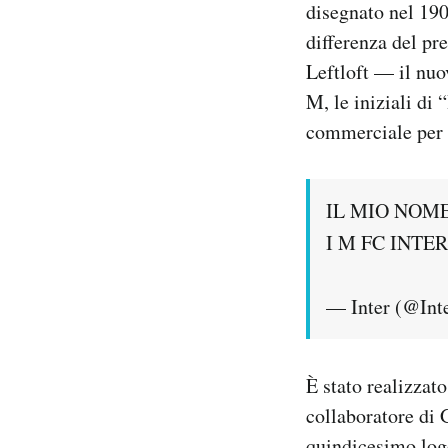
disegnato nel 190
Notifiche mobile
differenza del pr
Regala il Post
Leftloft — il nuo
Hai bisogno di aiuto?
Esci
M, le iniziali di
commerciale per 
IL MIO NOME
I M FC INT
— Inter (@Int
È stato realizzat
collaboratore di 
quindicesimo logo