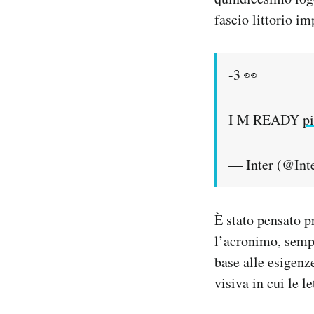
fascio littorio i
-3 👀
I M READY
p
— Inter (@Int
È stato pensato p
l’acronimo, sempl
base alle esigenz
visiva in cui le l