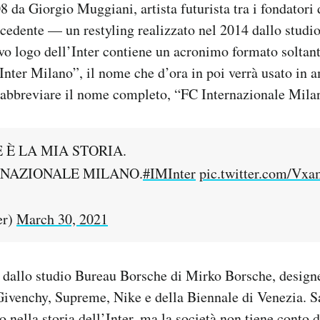
8 da Giorgio Muggiani, artista futurista tra i fondatori
ecedente — un restyling realizzato nel 2014 dallo studi
vo logo dell’Inter contiene un acronimo formato soltanto
 “Inter Milano”, il nome che d’ora in poi verrà usato in 
abbreviare il nome completo, “FC Internazionale Mila
 È LA MIA STORIA.
ERNAZIONALE MILANO.
#IMInter
pic.twitter.com/Vx
er)
March 30, 2021
o dallo studio Bureau Borsche di Mirko Borsche, design
Givenchy, Supreme, Nike e della Biennale di Venezia. S
 nella storia dell’Inter, ma la società non tiene conto d