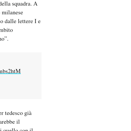
 della squadra. A
o milanese
 dalle lettere I e
ambito
no”.
ambs2htM
er tedesco già
arebbe il
i quello con il