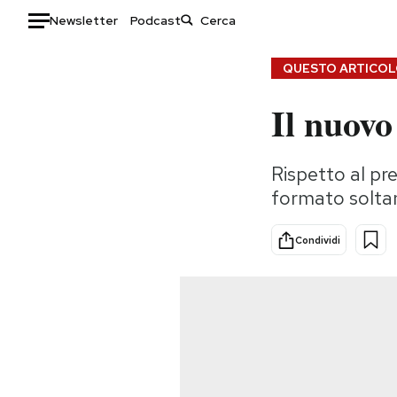
Newsletter
Podcast
Auto
QUESTO ARTICOLO
Il nuovo
HOME
Italia
Moda
Rispetto al pr
Mondo
Libri
formato soltan
Politica
Consumismi
Tecnologia
Storie/Idee
Condividi
Internet
Ok Boomer!
Scienza
Media
Cultura
Europa
Economia
Altrecose
Sport
Mondiali calcio 2026