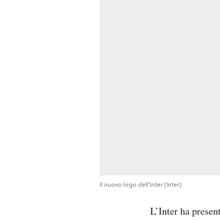
PODCAST
NEWSLETTER
I MIEI PREFERITI
SHOP
CALENDARIO
AREA PERSONALE
Il nuovo logo dell'Inter (Inter)
Area Personale
L’Inter ha presen
Newsletter