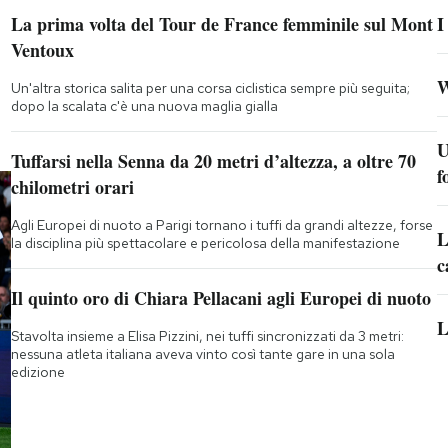
La prima volta del Tour de France femminile sul Mont
I
Ventoux
W
Un'altra storica salita per una corsa ciclistica sempre più seguita;
dopo la scalata c'è una nuova maglia gialla
U
Tuffarsi nella Senna da 20 metri d’altezza, a oltre 70
f
chilometri orari
Agli Europei di nuoto a Parigi tornano i tuffi da grandi altezze, forse
L
la disciplina più spettacolare e pericolosa della manifestazione
c
Il quinto oro di Chiara Pellacani agli Europei di nuoto
L
Stavolta insieme a Elisa Pizzini, nei tuffi sincronizzati da 3 metri:
nessuna atleta italiana aveva vinto così tante gare in una sola
edizione