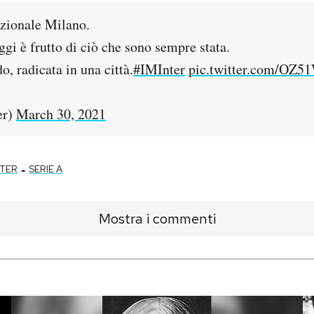
zionale Milano.
gi è frutto di ciò che sono sempre stata.
, radicata in una città.
#IMInter
pic.twitter.com/OZ5
er)
March 30, 2021
-
NTER
SERIE A
Mostra i commenti