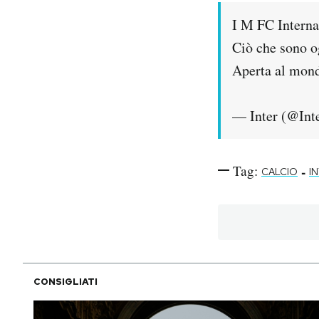
I M FC Interna
Ciò che sono og
Aperta al mondo
— Inter (@Int
Tag:
-
CALCIO
I
CONSIGLIATI