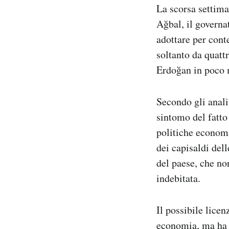
La scorsa settima
Notifiche mobile
Regala il Post
Ağbal, il governa
Hai bisogno di aiuto?
adottare per cont
Esci
soltanto da quattr
Erdoğan in poco 
Secondo gli analis
sintomo del fatto
politiche economi
dei capisaldi del
del paese, che no
indebitata.
Il possibile licen
economia, ma ha c