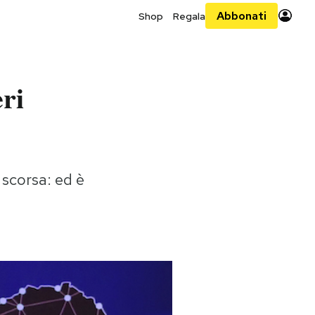
Abbonati
Shop
Regala
ri
 scorsa: ed è