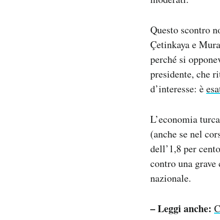
Questo scontro no
Çetinkaya e Murat
perché si opponev
presidente, che r
d’interesse: è
esa
L’economia turca 
(anche se nel cors
dell’1,8 per cent
contro una grave c
nazionale.
– Leggi anche:
C