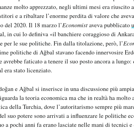
nanze molto apprezzato, negli ultimi mesi era riuscito a 
stitori e a ribaltare l’enorme perdita di valore che aveva
so del 2020. Il 18 marzo l’
Economist
aveva pubblicato
u
l, in cui lo definiva «il banchiere coraggioso di Anka
 per le sue politiche. Fin dalla titolazione, però, l’
Eco
time politiche di Ağbal stavano facendo innervosire Erd
e avrebbe faticato a tenere il suo posto ancora a lungo:
l era stato licenziato.
doğan e Ağbal si inserisce in una discussione più ampi
guarda la teoria economica ma che in realtà ha molto 
tica della Turchia, dove l’autoritarismo sempre più mar
el suo potere sono arrivati a influenzare le politiche 
o a pochi anni fa erano lasciate nelle mani di tecnici e 