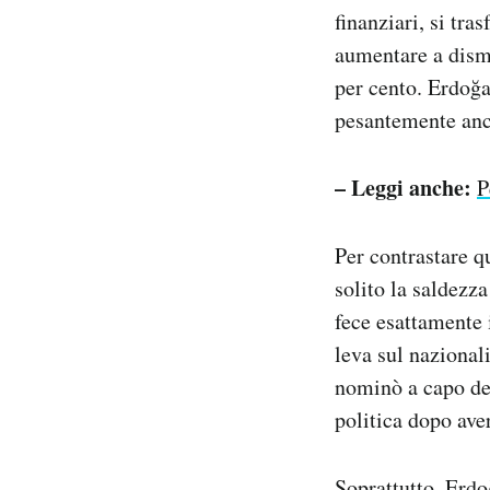
finanziari, si tra
aumentare a dismis
per cento. Erdoğa
pesantemente anch
– Leggi anche:
P
Per contrastare q
solito la saldezza
fece esattamente 
leva sul nazionali
nominò a capo del
politica dopo aver
Soprattutto, Erdo