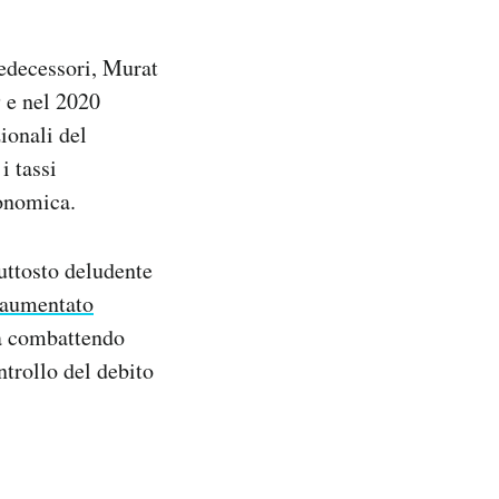
redecessori, Murat
 e nel 2020
ionali del
i tassi
conomica.
iuttosto deludente
 aumentato
ta combattendo
ntrollo del debito