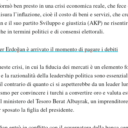
sformò ben presto in una crisi economica reale, che fece 
ura l’inflazione, cioè il costo di beni e servizi, che cre
n e il suo partito Sviluppo e giustizia (AKP) ne risenti
e in termini politici e di consensi elettorali.
er Erdoğan è arrivato il momento di pagare i debiti
ueste crisi, in cui la fiducia dei mercati è un elemento 
 e la razionalità della leadership politica sono essenzia
il contrario di quanto ci si aspetterebbe da un leader lu
smo per convincere i turchi a convertire oro e valuta est
 ministero del Tesoro Berat Albayrak, un imprenditore 
 sposato la figlia del presidente.
ğan entrò in conflitto con il governatore della banca cen