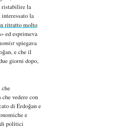
ristabilire la
 interessato la
n ritratto molto
ra» ed esprimeva
nomist
spiegava
oğan, e che il
 due giorni dopo,
a che
a che vedere con
cato di Erdoğan e
economiche e
di politici