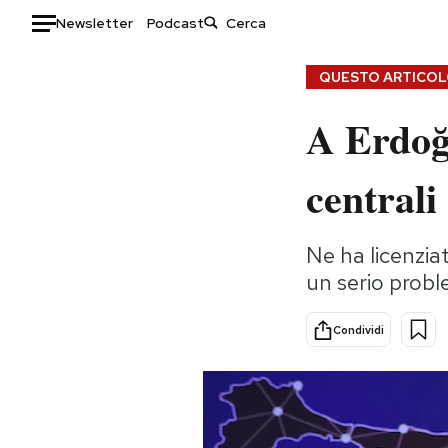
Newsletter
Podcast
Auto
QUESTO ARTICOLO
A Erdoğ
HOME
Italia
Moda
centrali
Mondo
Libri
Politica
Consumismi
Ne ha licenziat
Tecnologia
Storie/Idee
un serio probl
Internet
Ok Boomer!
Scienza
Media
Condividi
Cultura
Europa
Economia
Altrecose
Sport
Mondiali calcio 2026