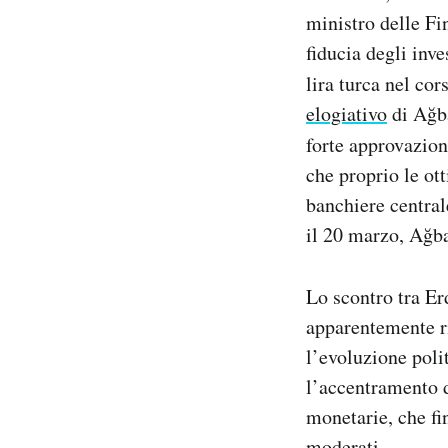
ministro delle Fi
fiducia degli inve
lira turca nel cor
elogiativo
di Ağba
forte approvazione
che proprio le ot
banchiere central
il 20 marzo, Ağba
Lo scontro tra Er
apparentemente ri
l’evoluzione poli
l’accentramento d
monetarie, che fin
moderati.