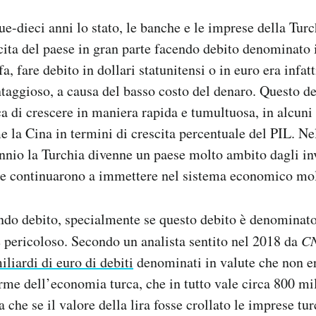
ue-dieci anni lo stato, le banche e le imprese della Tur
scita del paese in gran parte facendo debito denominato i
fa, fare debito in dollari statunitensi o in euro era infat
taggioso, a causa del basso costo del denaro. Questo de
a di crescere in maniera rapida e tumultuosa, in alcuni
e la Cina in termini di crescita percentuale del PIL. N
nnio la Turchia divenne un paese molto ambito dagli inv
che continuarono a immettere nel sistema economico mo
do debito, specialmente se questo debito è denominato 
 pericoloso. Secondo un analista sentito nel 2018 da
C
liardi di euro di debiti
denominati in valute che non era
me dell’economia turca, che in tutto vale circa 800 mili
a che se il valore della lira fosse crollato le imprese t