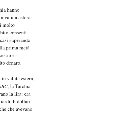
chia hanno
n valuta estera:
ti molto
bito consentì
 casi superando
ella prima metà
estitori
lto denaro.
in valuta estera,
NBC
, la Turchia
no la lira: era
ardi di dollari.
urche che avevano