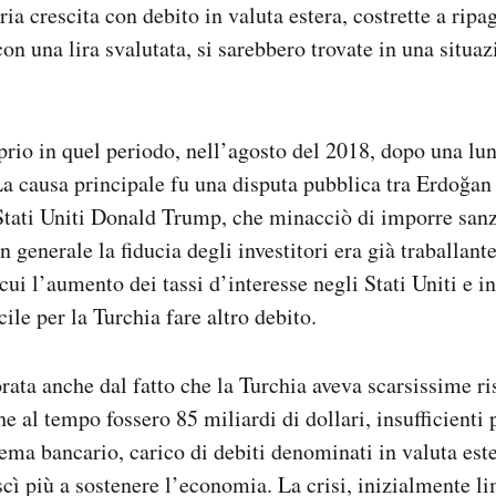
ria crescita con debito in valuta estera, costrette a ripa
con una lira svalutata, si sarebbero trovate in una situa
oprio in quel periodo, nell’agosto del 2018, dopo una lun
 causa principale fu una disputa pubblica tra Erdoğan 
 Stati Uniti Donald Trump, che minacciò di imporre sa
n generale la fiducia degli investitori era già traballan
 cui l’aumento dei tassi d’interesse negli Stati Uniti e 
cile per la Turchia fare altro debito.
orata anche dal fatto che la Turchia aveva scarsissime ri
he al tempo fossero 85 miliardi di dollari, insufficienti 
tema bancario, carico di debiti denominati in valuta este
scì più a sostenere l’economia. La crisi, inizialmente li