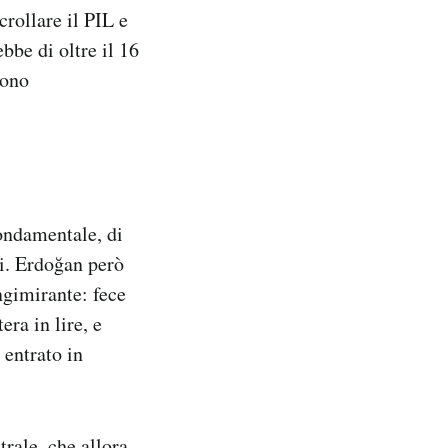
crollare il PIL e
bbe di oltre il 16
rono
fondamentale, di
li. Erdoğan però
ngimirante: fece
era in lire, e
entrato in
trale, che allora