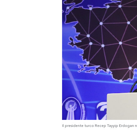
PODCAST
NEWSLETTER
I MIEI PREFERITI
SHOP
CALENDARIO
AREA PERSONALE
Area Personale
Il presidente turco Recep Tayyip Erdogan ne
Newsletter