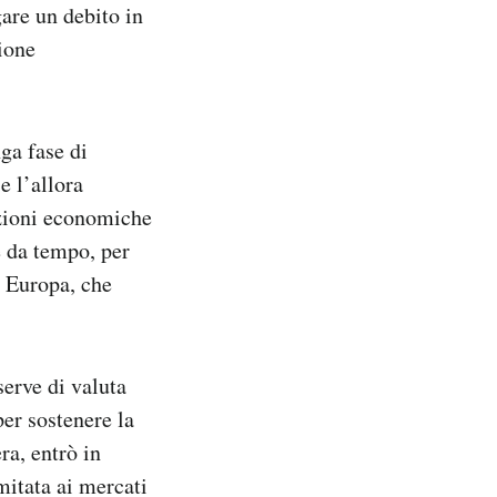
gare un debito in
zione
ga fase di
e l’allora
nzioni economiche
te da tempo, per
in Europa, che
serve di valuta
per sostenere la
ra, entrò in
mitata ai mercati