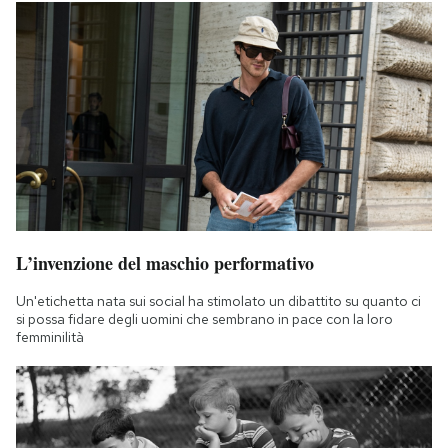
L’invenzione del maschio performativo
Un'etichetta nata sui social ha stimolato un dibattito su quanto ci
si possa fidare degli uomini che sembrano in pace con la loro
femminilità