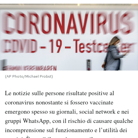
PODCAST
NEWSLETTER
I MIEI PREFERITI
SHOP
(AP Photo/Michael Probst)
Le notizie sulle persone risultate positive al
CALENDARIO
coronavirus nonostante si fossero vaccinate
emergono spesso su giornali, social network e nei
AREA PERSONALE
gruppi WhatsApp, con il rischio di causare qualche
Area Personale
incomprensione sul funzionamento e l’utilità dei
Newsletter