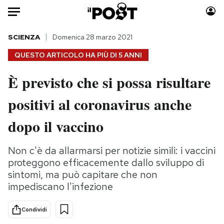
Auto
SCIENZA
Domenica 28 marzo 2021
QUESTO ARTICOLO HA PIÙ DI
5 ANNI
HOME
È previsto che si possa risultare
Italia
Moda
positivi al coronavirus anche
Mondo
Libri
Politica
Consumismi
dopo il vaccino
Tecnologia
Storie/Idee
Internet
Ok Boomer!
Non c'è da allarmarsi per notizie simili: i vaccini
Scienza
Media
proteggono efficacemente dallo sviluppo di
Cultura
Europa
sintomi, ma può capitare che non
impediscano l'infezione
Economia
Altrecose
Sport
Mondiali calcio 2026
Condividi