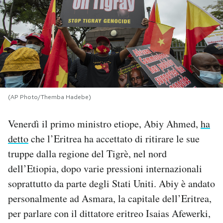
PODCAST
NEWSLETTER
I MIEI PREFERITI
(AP Photo/Themba Hadebe)
SHOP
Venerdì il primo ministro etiope, Abiy Ahmed,
ha
detto
che l’Eritrea ha accettato di ritirare le sue
CALENDARIO
truppe dalla regione del Tigrè, nel nord
dell’Etiopia, dopo varie pressioni internazionali
soprattutto da parte degli Stati Uniti. Abiy è andato
AREA PERSONALE
personalmente ad Asmara, la capitale dell’Eritrea,
Area Personale
per parlare con il dittatore eritreo Isaias Afewerki,
Newsletter