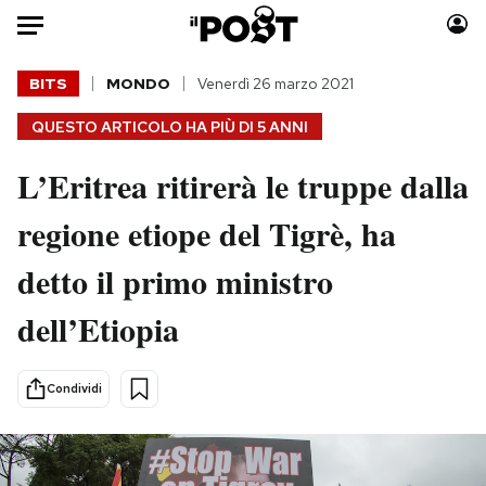
Auto
BITS
MONDO
Venerdì 26 marzo 2021
QUESTO ARTICOLO HA PIÙ DI
5 ANNI
HOME
L’Eritrea ritirerà le truppe dalla
Italia
Moda
Mondo
Libri
regione etiope del Tigrè, ha
Politica
Consumismi
detto il primo ministro
Tecnologia
Storie/Idee
Internet
Ok Boomer!
dell’Etiopia
Scienza
Media
Cultura
Europa
Condividi
Economia
Altrecose
Sport
Mondiali calcio 2026