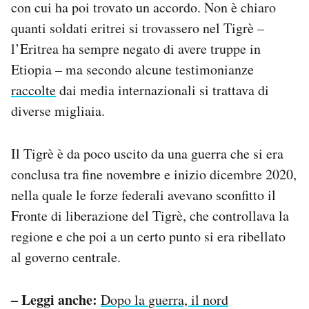
con cui ha poi trovato un accordo. Non è chiaro
Notifiche mobile
quanti soldati eritrei si trovassero nel Tigrè –
Regala il Post
l’Eritrea ha sempre negato di avere truppe in
Hai bisogno di aiuto?
Esci
Etiopia – ma secondo alcune testimonianze
raccolte
dai media internazionali si trattava di
diverse migliaia.
Il Tigrè è da poco uscito da una guerra che si era
conclusa tra fine novembre e inizio dicembre 2020,
nella quale le forze federali avevano sconfitto il
Fronte di liberazione del Tigrè, che controllava la
regione e che poi a un certo punto si era ribellato
al governo centrale.
– Leggi anche:
Dopo la guerra, il nord