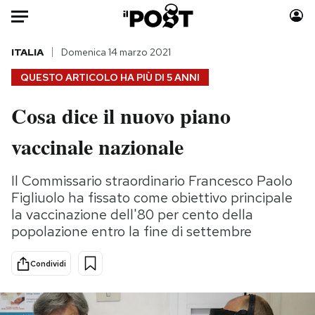
Auto
ITALIA
Domenica 14 marzo 2021
QUESTO ARTICOLO HA PIÙ DI
5 ANNI
HOME
Cosa dice il nuovo piano
Italia
Moda
vaccinale nazionale
Mondo
Libri
Politica
Consumismi
Il Commissario straordinario Francesco Paolo
Tecnologia
Storie/Idee
Figliuolo ha fissato come obiettivo principale
Internet
Ok Boomer!
la vaccinazione dell'80 per cento della
Scienza
Media
popolazione entro la fine di settembre
Cultura
Europa
Economia
Altrecose
Condividi
Sport
Mondiali calcio 2026