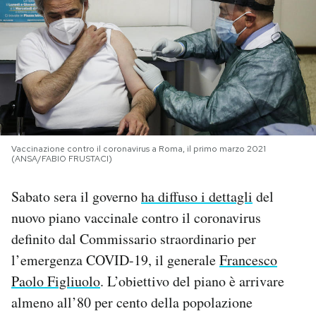
PODCAST
NEWSLETTER
I MIEI PREFERITI
Vaccinazione contro il coronavirus a Roma, il primo marzo 2021
(ANSA/FABIO FRUSTACI)
SHOP
Sabato sera il governo
ha diffuso i dettagli
del
CALENDARIO
nuovo piano vaccinale contro il coronavirus
definito dal Commissario straordinario per
l’emergenza COVID-19, il generale
Francesco
AREA PERSONALE
Paolo Figliuolo
. L’obiettivo del piano è arrivare
Area Personale
almeno all’80 per cento della popolazione
Newsletter