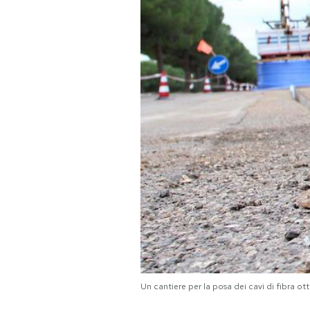
PODCAST
NEWSLETTER
I MIEI PREFERITI
SHOP
CALENDARIO
AREA PERSONALE
Area Personale
Un cantiere per la posa dei cavi di fibra 
Newsletter