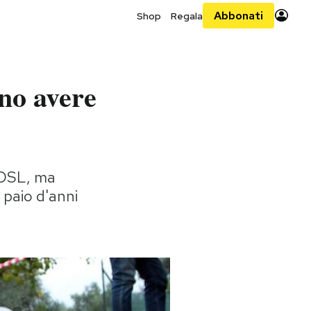
Abbonati
Shop
Regala
ono avere
ADSL, ma
 paio d'anni