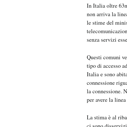
In Italia oltre 6
Notifiche mobile
Regala il Post
non arriva la lin
Hai bisogno di aiuto?
le stime del mini
Esci
telecomunicazioni
senza servizi esse
Questi comuni ven
tipo di accesso ad
Italia e sono abi
connessione rigua
la connessione. N
per avere la linea
La stima è al riba
ci sono disserviz