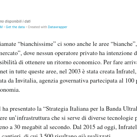
hiamate “bianchissime” ci sono anche le aree “bianche”, 
mercato”, dove nessun operatore privato ha intenzione d
ibilità di ottenere un ritorno economico. Per fare arriv
et in tutte queste aree, nel 2003 è stata creata Infratel
ata da Invitalia, agenzia governativa partecipata al 100 
conomia.
l ha presentato la “Strategia Italiana per la Banda Ultr
ere un’infrastruttura che si serve di diverse tecnologie 
meno a 30 megabit al secondo. Dal 2015 ad oggi, Infratel
cantieri, di cui 3.500 risultano già realizzati.