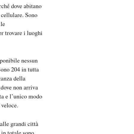
rché dove abitano
 cellulare. Sono
lle
r trovare i luoghi
sponibile nessun
Sono 204 in tutta
canza della
 dove non arriva
ata e l’unico modo
 veloce.
alle grandi città
, in totale sono