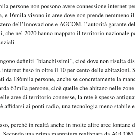
3mila persone non possono avere connessione internet pe
ea, e 16mila vivono in aree dove non prende nemmeno il
stero dell’Innovazione e AGCOM, l’autorità garante de
, che nel 2020 hanno mappato il territorio nazionale pe
nziali.
gono definiti “bianchissimi”, cioè dove non risulta di
 internet fisso in oltre il 10 per cento delle abitazioni. 
tati da 186mila persone, anche se concretamente la man
rda 63mila persone, cioè quelle che abitano nelle zone
elle aree di territorio connesse, la rete è spesso antiqu
 è affidarsi ai ponti radio, una tecnologia meno stabile e
sso, perché in realtà anche in molte altre aree lontane d
i.
Secondo una prima mappatura realizzata da AGCOM