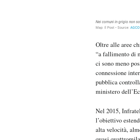
Oltre alle aree c
“a fallimento di 
ci sono meno poss
connessione intern
pubblica controll
ministero dell’E
Nel 2015, Infrate
l’obiettivo estend
alta velocità, al
quasi quattromila 