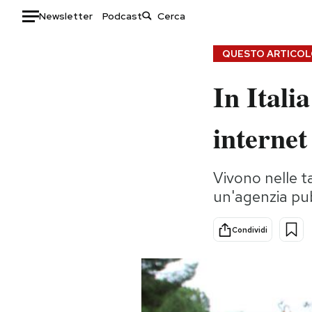
Newsletter
Podcast
Auto
QUESTO ARTICOLO
In Itali
HOME
Italia
Moda
internet
Mondo
Libri
Politica
Consumismi
Vivono nelle 
Tecnologia
Storie/Idee
un'agenzia pub
Internet
Ok Boomer!
Scienza
Media
Condividi
Cultura
Europa
Economia
Altrecose
Sport
Mondiali calcio 2026