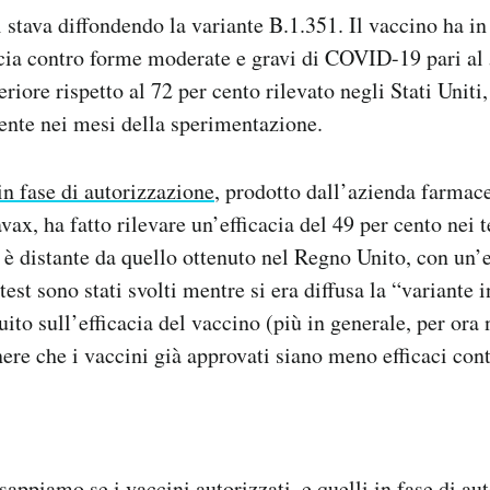
i stava diffondendo la variante B.1.351. Il vaccino ha in
acia contro forme moderate e gravi di COVID-19 pari al 
riore rispetto al 72 per cento rilevato negli Stati Uniti,
ente nei mesi della sperimentazione.
in fase di autorizzazione
, prodotto dall’azienda farmac
ax, ha fatto rilevare un’efficacia del 49 per cento nei te
o è distante da quello ottenuto nel Regno Unito, con un’e
 test sono stati svolti mentre si era diffusa la “variante 
ito sull’efficacia del vaccino (più in generale, per ora
nere che i vaccini già approvati siano meno efficaci con
appiamo se i vaccini autorizzati, e quelli in fase di au