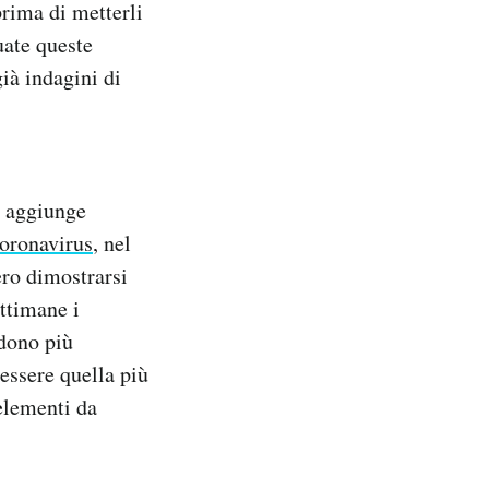
prima di metterli
uate queste
ià indagini di
ca aggiunge
coronavirus
, nel
ero dimostrarsi
ettimane i
ndono più
 essere quella più
 elementi da