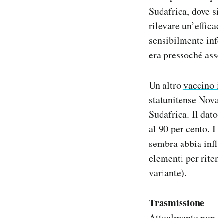
Sudafrica, dove s
rilevare un’effic
sensibilmente infe
era pressoché ass
Un altro
vaccino 
statunitense Novav
Sudafrica. Il dat
al 90 per cento. I
sembra abbia influ
elementi per rite
variante).
Trasmissione
Attualmente non s