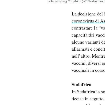
Johannesburg, Sudafrica (AP Photo/Jerom
Notifiche mobile
Regala il Post
La decisione del 
Hai bisogno di aiuto?
coronavirus di A
Esci
contrastare la “v
capacità dei vacc
alcune varianti d
allarmati e concit
nell’altro. Mentr
vaccini, diversi 
vaccinali in corso
Sudafrica
In Sudafrica la s
decisa in seguito