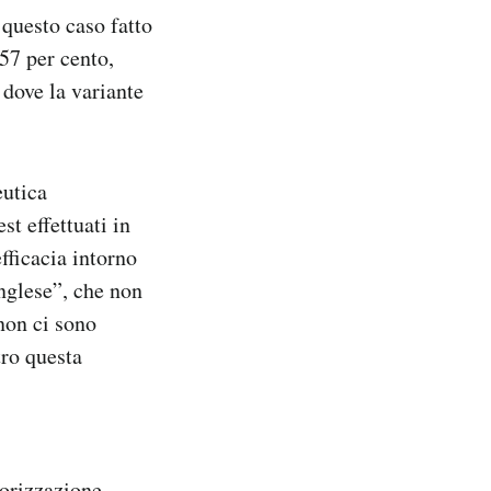
 questo caso fatto
57 per cento,
 dove la variante
eutica
st effettuati in
fficacia intorno
inglese”, che non
 non ci sono
tro questa
torizzazione,