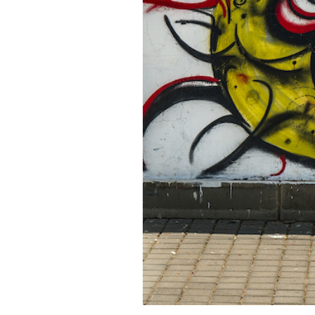
PODCAST
NEWSLETTER
I MIEI PREFERITI
SHOP
CALENDARIO
AREA PERSONALE
Area Personale
Newsletter