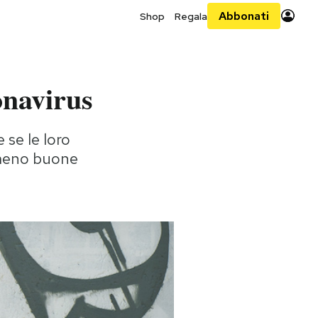
Abbonati
Shop
Regala
onavirus
 se le loro
e meno buone