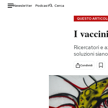
Newsletter
Podcast
Auto
QUESTO ARTICOLO
I vaccin
HOME
Italia
Moda
Ricercatori e 
Mondo
Libri
soluzioni siano
Politica
Consumismi
Tecnologia
Storie/Idee
Condividi
Internet
Ok Boomer!
Scienza
Media
Cultura
Europa
Economia
Altrecose
Sport
Mondiali calcio 2026