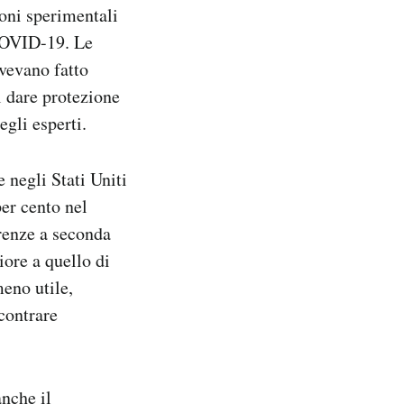
ioni sperimentali
 COVID-19. Le
vevano fatto
el dare protezione
gli esperti.
 negli Stati Uniti
per cento nel
renze a seconda
riore a quello di
eno utile,
contrare
anche il