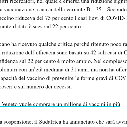
ltri ricercatori, nel quale è emersa una riduzione signif
la vaccinazione a causa della variante B.1.351. Secondo i
 vaccino riduceva del 75 per cento i casi lievi di COVID
iante il dato è sceso al 22 per cento.
cano ha ricevuto qualche critica perché ritenuto poco ra
ca riduzione dell’efficacia sono basati su 42 soli casi d
onfidenza sul 22 per cento è molto ampio. Nel complesso,
olontari con un’età mediana di 31 anni, ma non ha offer
capacità del vaccino di prevenire le forme gravi di COV
icoveri e sul numero dei decessi.
l Veneto vuole comprare un milione di vaccini in più
la sospensione, il Sudafrica ha annunciato che sarà avv