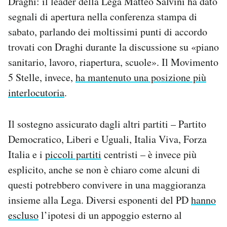
Draghi: il leader della Lega Matteo Salvini ha dato
Notifiche mobile
segnali di apertura nella conferenza stampa di
Regala il Post
sabato, parlando dei moltissimi punti di accordo
Hai bisogno di aiuto?
trovati con Draghi durante la discussione su «piano
Esci
sanitario, lavoro, riapertura, scuole». Il Movimento
5 Stelle, invece,
ha mantenuto una posizione più
interlocutoria
.
Il sostegno assicurato dagli altri partiti – Partito
Democratico, Liberi e Uguali, Italia Viva, Forza
Italia e i
piccoli partiti
centristi – è invece più
esplicito, anche se non è chiaro come alcuni di
questi potrebbero convivere in una maggioranza
insieme alla Lega. Diversi esponenti del PD
hanno
escluso
l’ipotesi di un appoggio esterno al