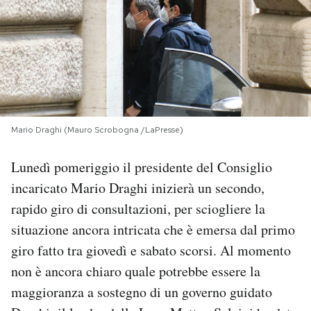
PODCAST
NEWSLETTER
I MIEI PREFERITI
Mario Draghi (Mauro Scrobogna /LaPresse)
Lunedì pomeriggio il presidente del Consiglio
SHOP
incaricato Mario Draghi inizierà un secondo,
rapido giro di consultazioni, per sciogliere la
CALENDARIO
situazione ancora intricata che è emersa dal primo
giro fatto tra giovedì e sabato scorsi. Al momento
AREA PERSONALE
non è ancora chiaro quale potrebbe essere la
Area Personale
maggioranza a sostegno di un governo guidato
Newsletter