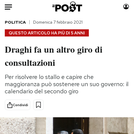
Auto
POLITICA
Domenica 7 febbraio 2021
QUESTO ARTICOLO HA PIÙ DI
5 ANNI
HOME
Draghi fa un altro giro di
Italia
Moda
consultazioni
Mondo
Libri
Politica
Consumismi
Per risolvere lo stallo e capire che
Tecnologia
Storie/Idee
maggioranza può sostenere un suo governo: il
Internet
Ok Boomer!
calendario del secondo giro
Scienza
Media
Cultura
Europa
Condividi
Economia
Altrecose
Sport
Mondiali calcio 2026