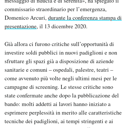
messaggio di fiducia e di serenità», ha spiegato il
Notifiche mobile
commissario straordinario per l’emergenza,
Regala il Post
Domenico Arcuri,
durante la conferenza stampa di
Hai bisogno di aiuto?
presentazione
, il 13 dicembre 2020.
Esci
Già allora ci furono critiche sull’opportunità di
investire soldi pubblici in nuovi padiglioni e non
sfruttare gli spazi già a disposizione di aziende
sanitarie e comuni – ospedali, palestre, teatri –
come avvenuto più volte negli ultimi mesi per le
campagne di screening. Le stesse critiche sono
state confermate anche dopo la pubblicazione del
bando: molti addetti ai lavori hanno iniziato a
esprimere perplessità in merito alle caratteristiche
tecniche dei padiglioni, ai tempi stringenti e ai