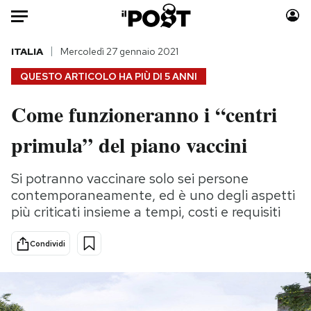
Auto
ITALIA
Mercoledì 27 gennaio 2021
QUESTO ARTICOLO HA PIÙ DI
5 ANNI
HOME
Come funzioneranno i “centri
Italia
Moda
primula” del piano vaccini
Mondo
Libri
Politica
Consumismi
Si potranno vaccinare solo sei persone
Tecnologia
Storie/Idee
contemporaneamente, ed è uno degli aspetti
Internet
Ok Boomer!
più criticati insieme a tempi, costi e requisiti
Scienza
Media
Cultura
Europa
Condividi
Economia
Altrecose
Sport
Mondiali calcio 2026