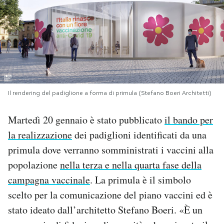
PODCAST
NEWSLETTER
I MIEI PREFERITI
Il rendering del padiglione a forma di primula (Stefano Boeri Architetti)
Martedì 20 gennaio è stato pubblicato
il bando per
SHOP
la realizzazione
dei padiglioni identificati da una
primula dove verranno somministrati i vaccini alla
CALENDARIO
popolazione
nella terza e nella quarta fase della
campagna vaccinale
. La primula è il simbolo
AREA PERSONALE
scelto per la comunicazione del piano vaccini ed è
Area Personale
stato ideato dall’architetto Stefano Boeri. «È un
Newsletter