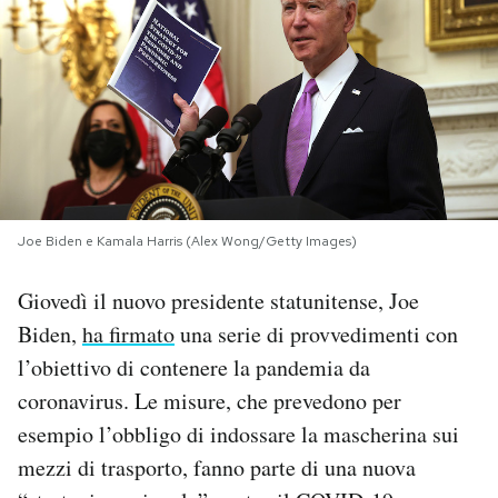
PODCAST
NEWSLETTER
I MIEI PREFERITI
Joe Biden e Kamala Harris (Alex Wong/Getty Images)
SHOP
Giovedì il nuovo presidente statunitense, Joe
Biden,
ha firmato
una serie di provvedimenti con
CALENDARIO
l’obiettivo di contenere la pandemia da
coronavirus. Le misure, che prevedono per
AREA PERSONALE
esempio l’obbligo di indossare la mascherina sui
Area Personale
mezzi di trasporto, fanno parte di una nuova
Newsletter