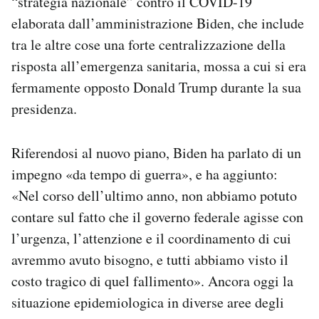
“strategia nazionale” contro il COVID-19
Notifiche mobile
elaborata dall’amministrazione Biden, che include
Regala il Post
tra le altre cose una forte centralizzazione della
Hai bisogno di aiuto?
risposta all’emergenza sanitaria, mossa a cui si era
Esci
fermamente opposto Donald Trump durante la sua
presidenza.
Riferendosi al nuovo piano, Biden ha parlato di un
impegno «da tempo di guerra», e ha aggiunto:
«Nel corso dell’ultimo anno, non abbiamo potuto
contare sul fatto che il governo federale agisse con
l’urgenza, l’attenzione e il coordinamento di cui
avremmo avuto bisogno, e tutti abbiamo visto il
costo tragico di quel fallimento». Ancora oggi la
situazione epidemiologica in diverse aree degli