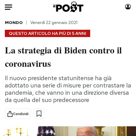
Auto
MONDO
Venerdì 22 gennaio 2021
QUESTO ARTICOLO HA PIÙ DI
5 ANNI
HOME
La strategia di Biden contro il
Italia
Moda
coronavirus
Mondo
Libri
Politica
Consumismi
Il nuovo presidente statunitense ha già
Tecnologia
Storie/Idee
adottato una serie di misure per contrastare la
Internet
Ok Boomer!
pandemia, che vanno in una direzione diversa
Scienza
Media
da quella del suo predecessore
Cultura
Europa
Economia
Altrecose
Condividi
Sport
Mondiali calcio 2026