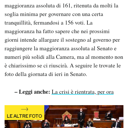
maggioranza assoluta di 161, ritenuta da molti la
Notifiche mobile
Regala il Post
soglia minima per governare con una certa
Hai bisogno di aiuto?
tranquillità, fermandosi a 156 voti. La
Esci
maggioranza ha fatto sapere che nei prossimi
giorni intende allargare il sostegno al governo per
raggiungere la maggioranza assoluta al Senato e
numeri più solidi alla Camera, ma al momento non
è chiarissimo se ci riuscirà. A seguire le trovate le
foto della giornata di ieri in Senato.
– Leggi anche:
La crisi è rientrata, per ora