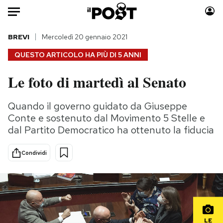
Auto
BREVI
Mercoledì 20 gennaio 2021
QUESTO ARTICOLO HA PIÙ DI
5 ANNI
HOME
Le foto di martedì al Senato
Italia
Moda
Mondo
Libri
Quando il governo guidato da Giuseppe
Politica
Consumismi
Conte e sostenuto dal Movimento 5 Stelle e
Tecnologia
Storie/Idee
dal Partito Democratico ha ottenuto la fiducia
Internet
Ok Boomer!
Condividi
Scienza
Media
Cultura
Europa
Economia
Altrecose
Sport
Mondiali calcio 2026
LE