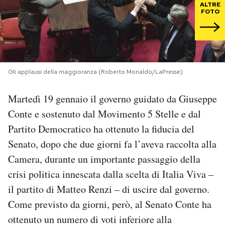
ALTRE
FOTO
PODCAST
NEWSLETTER
Gli applausi della maggioranza (Roberto Monaldo/LaPresse)
I MIEI PREFERITI
Martedì 19 gennaio il governo guidato da Giuseppe
Conte e sostenuto dal Movimento 5 Stelle e dal
SHOP
Partito Democratico ha ottenuto la fiducia del
Senato, dopo che due giorni fa l’aveva raccolta alla
CALENDARIO
Camera, durante un importante passaggio della
crisi politica innescata dalla scelta di Italia Viva –
AREA PERSONALE
il partito di Matteo Renzi – di uscire dal governo.
Come previsto da giorni, però, al Senato Conte ha
Area Personale
ottenuto un numero di voti inferiore alla
Newsletter