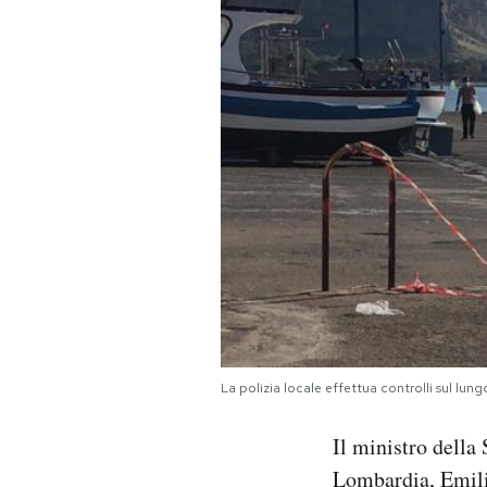
PODCAST
NEWSLETTER
I MIEI PREFERITI
SHOP
CALENDARIO
La polizia locale effettua controlli sul l
AREA PERSONALE
Il ministro della
Area Personale
Lombardia, Emili
Newsletter