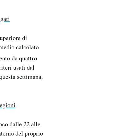
egati
Superiore di
edio calcolato
mento da quattro
iteri usati dal
 questa settimana,
regioni
oco dalle 22 alle
nterno del proprio