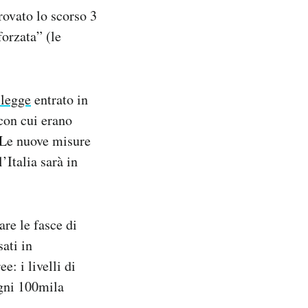
ovato lo scorso 3
forzata” (le
 legge
entrato in
 con cui erano
. Le nuove misure
’Italia sarà in
are le fasce di
sati in
e: i livelli di
ogni 100mila