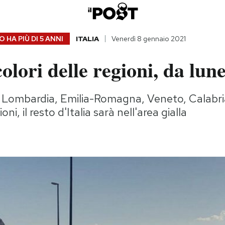
 HA PIÙ DI
5 ANNI
ITALIA
Venerdì 8 gennaio 2021
colori delle regioni, da lun
o Lombardia, Emilia-Romagna, Veneto, Calabria 
i, il resto d'Italia sarà nell'area gialla