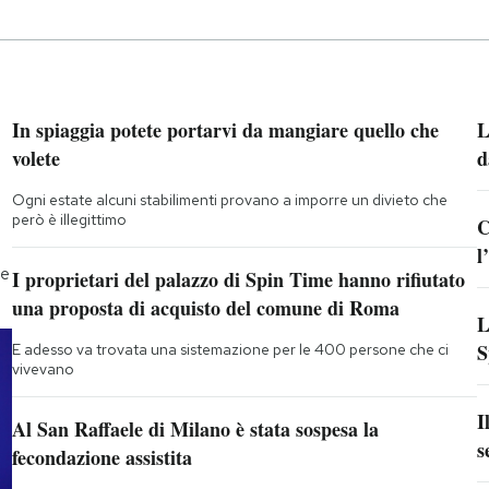
In spiaggia potete portarvi da mangiare quello che
L
volete
d
Ogni estate alcuni stabilimenti provano a imporre un divieto che
però è illegittimo
C
l
he
I proprietari del palazzo di Spin Time hanno rifiutato
una proposta di acquisto del comune di Roma
L
S
E adesso va trovata una sistemazione per le 400 persone che ci
vivevano
I
Al San Raffaele di Milano è stata sospesa la
s
fecondazione assistita