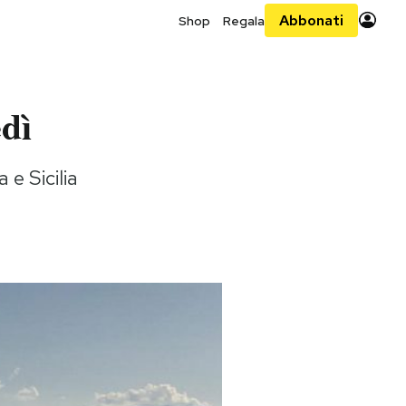
Abbonati
Shop
Regala
edì
e Sicilia