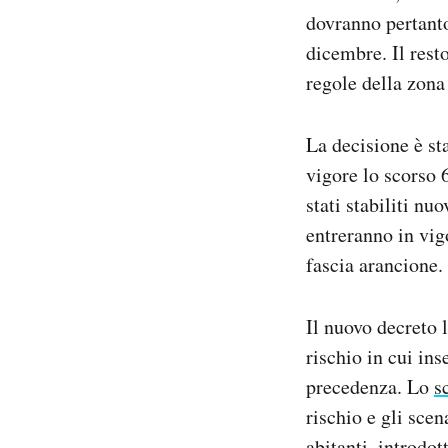
Notifiche mobile
dovranno pertanto 
Regala il Post
dicembre. Il resto
Hai bisogno di aiuto?
regole della zona
Esci
La decisione è sta
vigore lo scorso 
stati stabiliti n
entreranno in vigo
fascia arancione.
Il nuovo decreto l
rischio in cui ins
precedenza. Lo
s
rischio e gli sce
abitanti, introdot