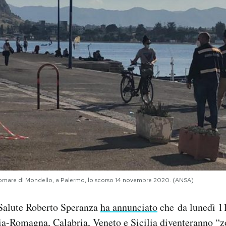
ungomare di Mondello, a Palermo, lo scorso 14 novembre 2020. (ANSA)
 Salute Roberto Speranza
ha annunciato
che da lunedì 1
a-Romagna, Calabria, Veneto e Sicilia diventeranno “z