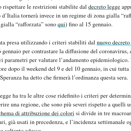
rispettare le restrizioni stabilite dal
decreto legge
appr
 d’Italia tornerà invece in un regime di zona gialla “raf
 gialla “rafforzata” sono
qui
) fino al 15 gennaio.
ta presa utilizzando i criteri stabiliti dal
nuovo decreto
6 gennaio per contrastare la diffusione del coronavirus,
uovi parametri per valutare l’andamento epidemiologico
re dopo il weekend del 9 e del 10 gennaio, in cui tutta l
 Speranza ha detto che firmerà l’ordinanza questa sera.
egge ha tra le altre cose ridefinito i criteri per determin
erire una regione, che sono più severi rispetto a quelli u
chema di attribuzione dei colori
si divide in tre macroare
nari, già usati in precedenza, e l’incidenza settimanale 
to soltanto adesso.