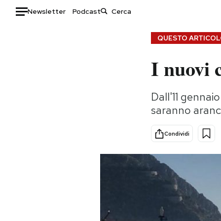
Newsletter
Podcast
Auto
QUESTO ARTICOLO
I nuovi 
HOME
Italia
Moda
Dall'11 gennai
Mondo
Libri
saranno arancion
Politica
Consumismi
Tecnologia
Storie/Idee
Condividi
Internet
Ok Boomer!
Scienza
Media
Cultura
Europa
Economia
Altrecose
Sport
Mondiali calcio 2026