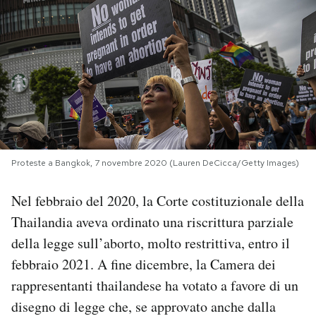
PODCAST
NEWSLETTER
I MIEI PREFERITI
Proteste a Bangkok, 7 novembre 2020 (Lauren DeCicca/Getty Images)
SHOP
Nel febbraio del 2020, la Corte costituzionale della
CALENDARIO
Thailandia aveva ordinato una riscrittura parziale
della legge sull’aborto, molto restrittiva, entro il
AREA PERSONALE
febbraio 2021. A fine dicembre, la Camera dei
rappresentanti thailandese ha votato a favore di un
Area Personale
disegno di legge che, se approvato anche dalla
Newsletter