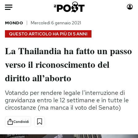
Auto
MONDO
Mercoledì 6 gennaio 2021
QUESTO ARTICOLO HA PIÙ DI
5 ANNI
HOME
La Thailandia ha fatto un passo
Italia
Moda
verso il riconoscimento del
Mondo
Libri
Politica
Consumismi
diritto all’aborto
Tecnologia
Storie/Idee
Internet
Ok Boomer!
Votando per rendere legale l'interruzione di
Scienza
Media
gravidanza entro le 12 settimane e in tutte le
Cultura
Europa
circostanze (ma manca il voto del Senato)
Economia
Altrecose
Condividi
Sport
Mondiali calcio 2026