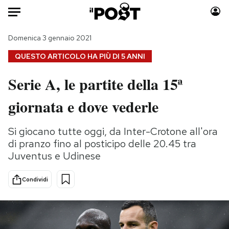
Auto
Domenica 3 gennaio 2021
QUESTO ARTICOLO HA PIÙ DI
5 ANNI
HOME
Serie A, le partite della 15ª
Italia
Moda
giornata e dove vederle
Mondo
Libri
Politica
Consumismi
Si giocano tutte oggi, da Inter-Crotone all'ora
Tecnologia
Storie/Idee
di pranzo fino al posticipo delle 20.45 tra
Internet
Ok Boomer!
Juventus e Udinese
Scienza
Media
Cultura
Europa
Condividi
Economia
Altrecose
Sport
Mondiali calcio 2026