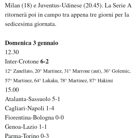
Milan (18) e Juventus-Udinese (20.45). La Serie A
Notifiche mobile
Regala il Post
ritornerà poi in campo tra appena tre giorni per la
Hai bisogno di aiuto?
sedicesima giornata.
Esci
Domenica 3 gennaio
12.30
6-2
Inter-Crotone
12° Zanellato, 20° Martinez, 31° Marrone (aut), 36° Golemic,
57° Martinez, 64° Lukaku, 78° Martinez, 87° Hakimi
15.00
Atalanta-Sassuolo 5-1
Cagliari-Napoli 1-4
Fiorentina-Bologna 0-0
Genoa-Lazio 1-1
Parma-Torino 0-3