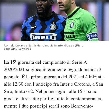
PODCAST
NEWSLETTER
I MIEI PREFERITI
Romelu Lukaku e Samir Handanovic in Inter-Spezia (Piero
Cruciatti/LaPresse)
SHOP
La 15ª giornata del campionato di Serie A
2020/2021 si gioca interamente oggi, domenica 3
CALENDARIO
gennaio. È la prima giornata del 2021 ed è iniziata
alle 12.30 con l’anticipo fra Inter e Crotone, a San
AREA PERSONALE
Siro, finito 6-2. Nel pomeriggio, alle 15 si sono
giocate altre sette partite, tutte in contemporanea,
Area Personale
mentre i due posticipi serali sono Benevento-
Newsletter