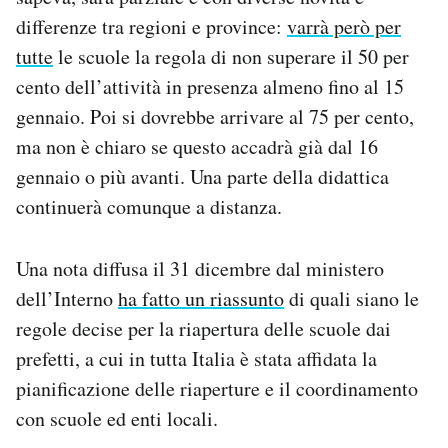
Notifiche mobile
differenze tra regioni e province:
varrà però per
Regala il Post
tutte
le scuole la regola di non superare il 50 per
Hai bisogno di aiuto?
cento dell’attività in presenza almeno fino al 15
Esci
gennaio. Poi si dovrebbe arrivare al 75 per cento,
ma non è chiaro se questo accadrà già dal 16
gennaio o più avanti. Una parte della didattica
continuerà comunque a distanza.
Una nota diffusa il 31 dicembre dal ministero
dell’Interno
ha fatto un riassunto
di quali siano le
regole decise per la riapertura delle scuole dai
prefetti, a cui in tutta Italia è stata affidata la
pianificazione delle riaperture e il coordinamento
con scuole ed enti locali.