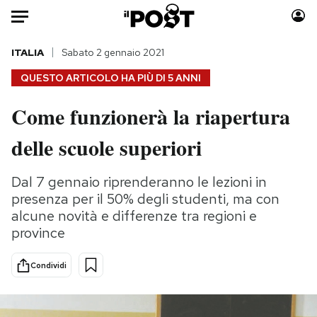
Auto
ITALIA
Sabato 2 gennaio 2021
QUESTO ARTICOLO HA PIÙ DI
5 ANNI
HOME
Come funzionerà la riapertura
Italia
Moda
delle scuole superiori
Mondo
Libri
Politica
Consumismi
Dal 7 gennaio riprenderanno le lezioni in
Tecnologia
Storie/Idee
presenza per il 50% degli studenti, ma con
Internet
Ok Boomer!
alcune novità e differenze tra regioni e
Scienza
Media
province
Cultura
Europa
Economia
Altrecose
Condividi
Sport
Mondiali calcio 2026