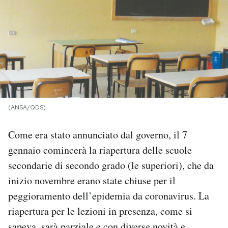
PODCAST
NEWSLETTER
I MIEI PREFERITI
(ANSA/QDS)
SHOP
Come era stato annunciato dal governo, il 7
gennaio comincerà la riapertura delle scuole
CALENDARIO
secondarie di secondo grado (le superiori), che da
inizio novembre erano state chiuse per il
AREA PERSONALE
peggioramento dell’epidemia da coronavirus. La
riapertura per le lezioni in presenza, come si
Area Personale
Newsletter
sapeva, sarà parziale e con diverse novità e