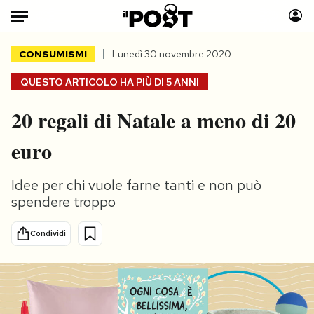
Auto
CONSUMISMI
Lunedì 30 novembre 2020
QUESTO ARTICOLO HA PIÙ DI
5 ANNI
HOME
20 regali di Natale a meno di 20
Italia
Moda
Mondo
Libri
euro
Politica
Consumismi
Tecnologia
Storie/Idee
Idee per chi vuole farne tanti e non può
Internet
Ok Boomer!
spendere troppo
Scienza
Media
Condividi
Cultura
Europa
Economia
Altrecose
Sport
Mondiali calcio 2026