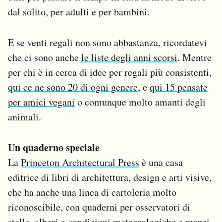
Notifiche mobile
dal solito, per adulti e per bambini.
Regala il Post
Hai bisogno di aiuto?
E se venti regali non sono abbastanza, ricordatevi
Esci
che ci sono anche
le liste degli anni scorsi
. Mentre
per chi è in cerca di idee per regali più consistenti,
qui ce ne sono 20 di ogni genere
, e
qui 15 pensate
per amici vegani
o comunque molto amanti degli
animali.
Un quaderno speciale
La
Princeton Architectural Press
è una casa
editrice di libri di architettura, design e arti visive,
che ha anche una linea di cartoleria molto
riconoscibile, con quaderni per osservatori di
stelle
,
alberi
o
condizioni meteorologiche
e mazzi