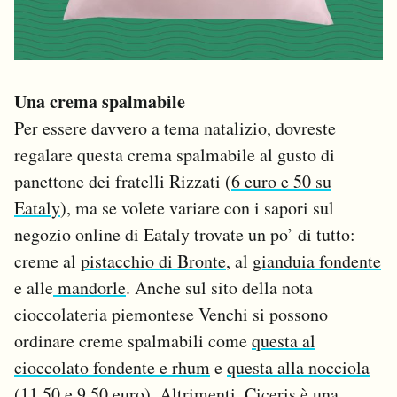
Una crema spalmabile
Per essere davvero a tema natalizio, dovreste
regalare questa crema spalmabile al gusto di
panettone dei fratelli Rizzati (
6 euro e 50 su
Eataly
), ma se volete variare con i sapori sul
negozio online di Eataly trovate un po’ di tutto:
creme al
pistacchio di Bronte
, al
gianduia fondente
e alle
mandorle
. Anche sul sito della nota
cioccolateria piemontese Venchi si possono
ordinare creme spalmabili come
questa al
cioccolato fondente e rhum
e
questa alla nocciola
(11,50 e 9,50 euro). Altrimenti, Ciceris è una