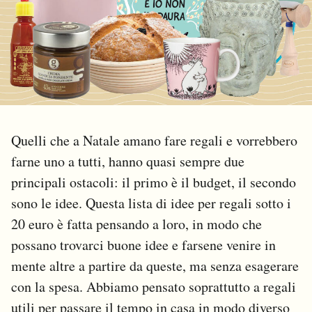
PODCAST
NEWSLETTER
I MIEI PREFERITI
Quelli che a Natale amano fare regali e vorrebbero
farne uno a tutti, hanno quasi sempre due
SHOP
principali ostacoli: il primo è il budget, il secondo
sono le idee. Questa lista di idee per regali sotto i
CALENDARIO
20 euro è fatta pensando a loro, in modo che
possano trovarci buone idee e farsene venire in
AREA PERSONALE
mente altre a partire da queste, ma senza esagerare
con la spesa. Abbiamo pensato soprattutto a regali
Area Personale
utili per passare il tempo in casa in modo diverso
Newsletter