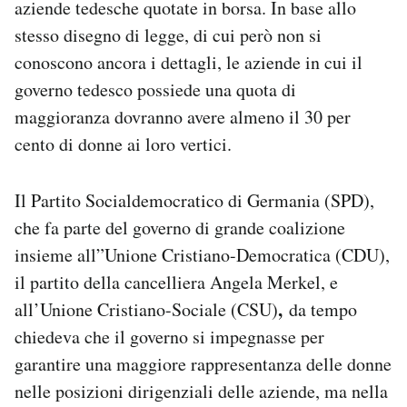
aziende tedesche quotate in borsa. In base allo
Notifiche mobile
stesso disegno di legge, di cui però non si
Regala il Post
conoscono ancora i dettagli, le aziende in cui il
Hai bisogno di aiuto?
Esci
governo tedesco possiede una quota di
maggioranza dovranno avere almeno il 30 per
cento di donne ai loro vertici.
Il Partito Socialdemocratico di Germania (SPD),
che fa parte del governo di grande coalizione
insieme all”Unione Cristiano-Democratica (CDU),
il partito della cancelliera Angela Merkel, e
,
all’Unione Cristiano-Sociale (CSU)
da tempo
chiedeva che il governo si impegnasse per
garantire una maggiore rappresentanza delle donne
nelle posizioni dirigenziali delle aziende, ma nella