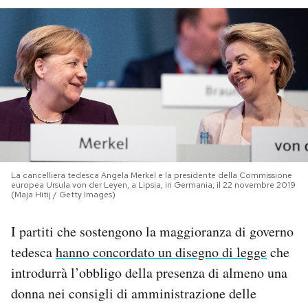
PODCAST
NEWSLETTER
I MIEI PREFERITI
SHOP
La cancelliera tedesca Angela Merkel e la presidente della Commissione
europea Ursula von der Leyen, a Lipsia, in Germania, il 22 novembre 2019
(Maja Hitij / Getty Images)
CALENDARIO
I partiti che sostengono la maggioranza di governo
tedesca
hanno concordato un disegno di legge
che
AREA PERSONALE
introdurrà l’obbligo della presenza di almeno una
Area Personale
donna nei consigli di amministrazione delle
Newsletter