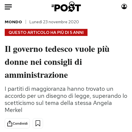
Auto
MONDO
Lunedì 23 novembre 2020
QUESTO ARTICOLO HA PIÙ DI
5 ANNI
HOME
Il governo tedesco vuole più
Italia
Moda
donne nei consigli di
Mondo
Libri
Politica
Consumismi
amministrazione
Tecnologia
Storie/Idee
Internet
Ok Boomer!
I partiti di maggioranza hanno trovato un
Scienza
Media
accordo per un disegno di legge, superando lo
Cultura
Europa
scetticismo sul tema della stessa Angela
Merkel
Economia
Altrecose
Sport
Mondiali calcio 2026
Condividi