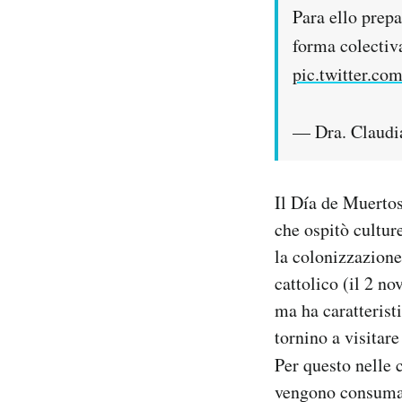
Para ello prep
forma colectiva
pic.twitter.c
— Dra. Claudi
Il Día de Muertos
che ospitò cultur
la colonizzazione
cattolico (il 2 n
ma ha caratterist
tornino a visitare
Per questo nelle c
vengono consumat