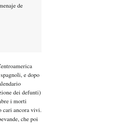
omenaje de
 Centroamerica
 spagnoli, e dopo
alendario
ione dei defunti)
mbre i morti
o cari ancora vivi.
 bevande, che poi