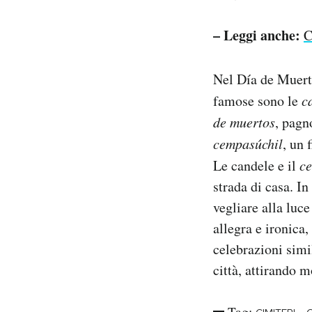
– Leggi anche:
C
Nel Día de Muert
famose sono le
c
de muertos
, pagn
cempasúchil
, un 
Le candele e il
c
strada di casa. In
vegliare alla luc
allegra e ironica,
celebrazioni simi
città, attirando mo
Tag: