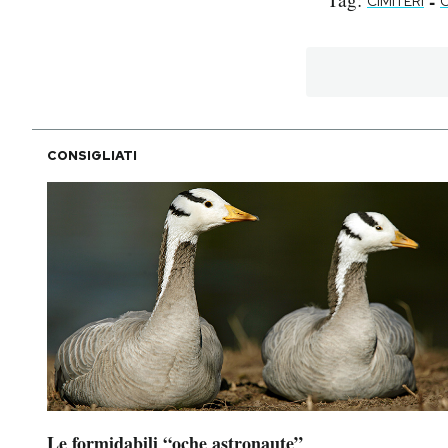
-
CIMITERI
CONSIGLIATI
Le formidabili “oche astronaute”