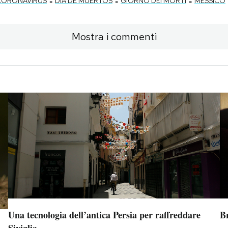
-
-
-
CORONAVIRUS
DIA DE MUERTOS
GIORNO DEI MORTI
MESSICO
Mostra i commenti
Una tecnologia dell’antica Persia per raffreddare
B
Siviglia