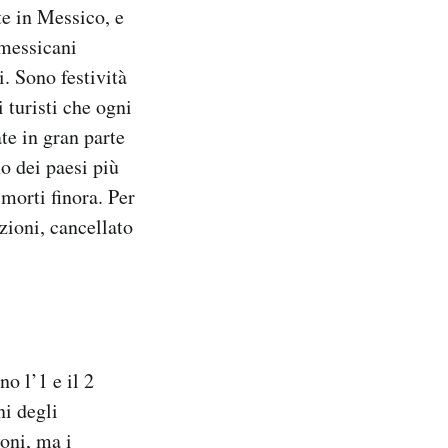
te in Messico, e
 messicani
i. Sono festività
 turisti che ogni
te in gran parte
no dei paesi più
 morti finora. Per
zioni, cancellato
o l’1 e il 2
ni degli
oni, ma i