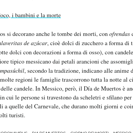
oco, i bambini e la morte
os si decorano anche le tombe dei morti, con
ofrendas
d
alaveritas de azúcar
, cioè dolci di zucchero a forma di t
otte dolci con decorazioni a forma di osso), con candele
fiore tipico messicano dai petali arancioni che assomigl
empasúchil
, secondo la tradizione, indicano alle anime d
 molte regioni le famiglie trascorrono tutta la notte al c
e delle candele. In Messico, però, il Día de Muertos è an
 in cui le persone si travestono da scheletri e sfilano per
li a quelle del Carnevale, che durano molti giorni e coi
lti turisti.