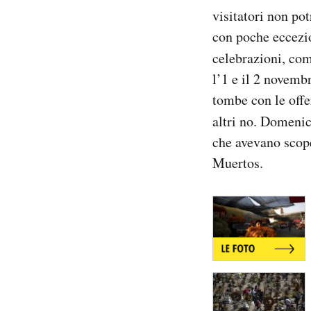
visitatori non pot
con poche eccezio
celebrazioni, co
l’1 e il 2 novemb
tombe con le offer
altri no. Domeni
che avevano scope
Muertos.