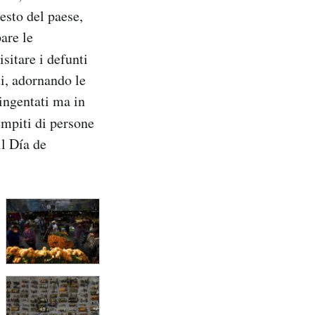
esto del paese,
are le
isitare i defunti
ti, adornando le
tingentati ma in
iempiti di persone
il Día de