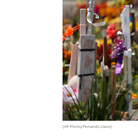
PODCAST
NEWSLETTER
I MIEI PREFERITI
SHOP
CALENDARIO
AREA PERSONALE
Area Personale
(AP Photo/Fernando Llano)
Newsletter