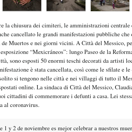
e la chiusura dei cimiteri, le amministrazioni centrale 
he cancellato le grandi manifestazioni pubbliche che d
 de Muertos e nei giorni vicini. A Città del Messico, pe
 l’esposizione “Mexicráneos”: lungo Paseo de la Reforma
ittà, sono esposti 50 enormi teschi decorati da artisti lo
ifestazione è stata cancellata, così come le sfilate e le
olito si tengono nelle città e nei villaggi di tutto il Me
 spostati online. La sindaca di Città del Messico, Clau
suoi cittadini di commemorare i defunti a casa. Lei stess
va al coronavirus.
e 1 y 2 de noviembre es mejor celebrar a nuestros muer