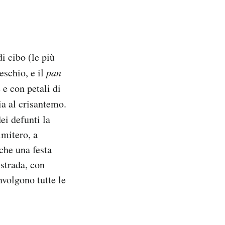
i cibo (le più
eschio, e il
pan
 e con petali di
ia al crisantemo.
ei defunti la
imitero, a
che una festa
 strada, con
nvolgono tutte le