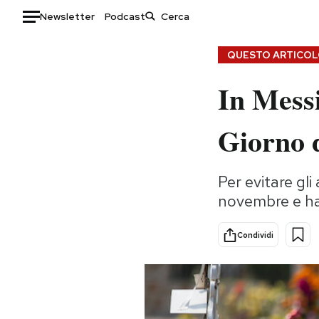
Newsletter
Podcast
Auto
QUESTO ARTICOLO
In Messi
HOME
Italia
Moda
Giorno 
Mondo
Libri
Politica
Consumismi
Per evitare gli
Tecnologia
Storie/Idee
novembre e ha
Internet
Ok Boomer!
Scienza
Media
Condividi
Cultura
Europa
Economia
Altrecose
Sport
Mondiali calcio 2026