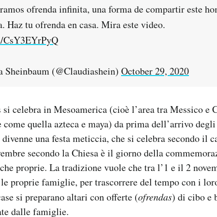
aramos ofrenda infinita, una forma de compartir este h
. Haz tu ofrenda en casa. Mira este video.
om/CsY3EYrPyQ
a Sheinbaum (@Claudiashein)
October 29, 2020
 si celebra in Mesoamerica (cioè l’area tra Messico e
e come quella azteca e maya) da prima dell’arrivo degli
 divenne una festa meticcia, che si celebra secondo il c
ovembre secondo la Chiesa è il giorno della commemoraz
iche proprie. La tradizione vuole che tra l’1 e il 2 nove
 le proprie famiglie, per trascorrere del tempo con i lor
ase si preparano altari con offerte (
ofrendas
) di cibo e
e dalle famiglie.