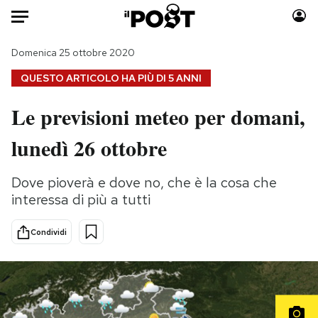
Auto
Domenica 25 ottobre 2020
QUESTO ARTICOLO HA PIÙ DI
5 ANNI
HOME
Le previsioni meteo per domani,
Italia
Moda
lunedì 26 ottobre
Mondo
Libri
Politica
Consumismi
Dove pioverà e dove no, che è la cosa che
Tecnologia
Storie/Idee
interessa di più a tutti
Internet
Ok Boomer!
Scienza
Media
Condividi
Cultura
Europa
Economia
Altrecose
Sport
Mondiali calcio 2026