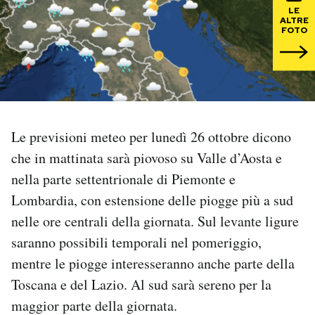
LE
ALTRE
PODCAST
FOTO
NEWSLETTER
I MIEI PREFERITI
Le previsioni meteo per lunedì 26 ottobre dicono
che in mattinata sarà piovoso su Valle d’Aosta e
SHOP
nella parte settentrionale di Piemonte e
Lombardia, con estensione delle piogge più a sud
CALENDARIO
nelle ore centrali della giornata. Sul levante ligure
saranno possibili temporali nel pomeriggio,
AREA PERSONALE
mentre le piogge interesseranno anche parte della
Toscana e del Lazio. Al sud sarà sereno per la
Area Personale
maggior parte della giornata.
Newsletter