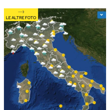
Notifiche mobile
Regala il Post
Hai bisogno di aiuto?
Esci