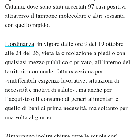
Notifiche mobile
Catania, dove
sono stati accertati
97 casi positivi
Regala il Post
attraverso il tampone molecolare e altri sessanta
Hai bisogno di aiuto?
con quello rapido.
Esci
L’ordinanza
, in vigore dalle ore 9 del 19 ottobre
alle 24 del 26, vieta la circolazione a piedi o con
qualsiasi mezzo pubblico o privato, all’interno del
territorio comunale, fatta eccezione per
«indifferibili esigenze lavorative, situazioni di
necessità e motivi di salute», ma anche per
l’acquisto o il consumo di generi alimentari e
quello di beni di prima necessità, ma soltanto per
una volta al giorno.
Rimarranno inoltre chiuse tutte le scuole così