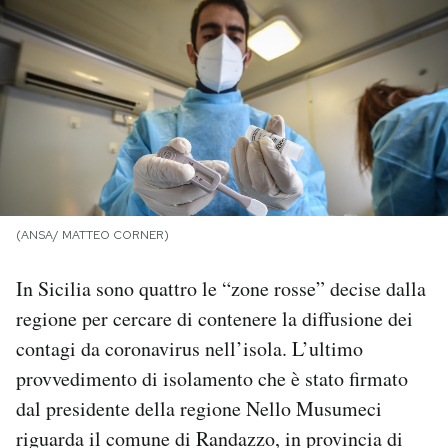
PODCAST
NEWSLETTER
I MIEI PREFERITI
(ANSA/ MATTEO CORNER)
SHOP
In Sicilia sono quattro le “zone rosse” decise dalla
CALENDARIO
regione per cercare di contenere la diffusione dei
contagi da coronavirus nell’isola. L’ultimo
AREA PERSONALE
provvedimento di isolamento che è stato firmato
dal presidente della regione Nello Musumeci
Area Personale
riguarda il comune di Randazzo, in provincia di
Newsletter