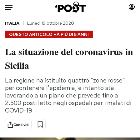
Auto
ITALIA
Lunedì 19 ottobre 2020
QUESTO ARTICOLO HA PIÙ DI
5 ANNI
HOME
La situazione del coronavirus in
Italia
Moda
Sicilia
Mondo
Libri
Politica
Consumismi
La regione ha istituito quattro "zone rosse"
Tecnologia
Storie/Idee
per contenere l'epidemia, e intanto sta
Internet
Ok Boomer!
lavorando a un piano che prevede fino a
Scienza
Media
2.500 posti letto negli ospedali per i malati di
Cultura
Europa
COVID-19
Economia
Altrecose
Sport
Mondiali calcio 2026
Condividi