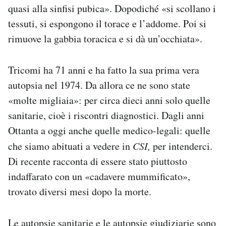
quasi alla sinfisi pubica». Dopodiché «si scollano i
Notifiche mobile
Regala il Post
tessuti, si espongono il torace e l’addome. Poi si
Hai bisogno di aiuto?
rimuove la gabbia toracica e si dà un’occhiata».
Esci
Tricomi ha 71 anni e ha fatto la sua prima vera
autopsia nel 1974. Da allora ce ne sono state
«molte migliaia»: per circa dieci anni solo quelle
sanitarie, cioè i riscontri diagnostici. Dagli anni
Ottanta a oggi anche quelle medico-legali: quelle
che siamo abituati a vedere in
CSI,
per intenderci.
Di recente racconta di essere stato piuttosto
indaffarato con un «cadavere mummificato»,
trovato diversi mesi dopo la morte.
Le autopsie sanitarie e le autopsie giudiziarie sono