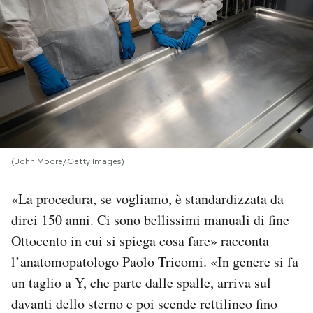
PODCAST
NEWSLETTER
I MIEI PREFERITI
(John Moore/Getty Images)
SHOP
«La procedura, se vogliamo, è standardizzata da
CALENDARIO
direi 150 anni. Ci sono bellissimi manuali di fine
Ottocento in cui si spiega cosa fare» racconta
AREA PERSONALE
l’anatomopatologo Paolo Tricomi. «In genere si fa
un taglio a Y, che parte dalle spalle, arriva sul
Area Personale
davanti dello sterno e poi scende rettilineo fino
Newsletter