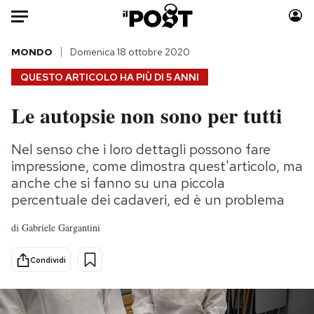
Auto
MONDO
Domenica 18 ottobre 2020
QUESTO ARTICOLO HA PIÙ DI
5 ANNI
HOME
Le autopsie non sono per tutti
Italia
Moda
Mondo
Libri
Nel senso che i loro dettagli possono fare
Politica
Consumismi
impressione, come dimostra quest'articolo, ma
Tecnologia
Storie/Idee
anche che si fanno su una piccola
percentuale dei cadaveri, ed è un problema
Internet
Ok Boomer!
Scienza
Media
di
Gabriele Gargantini
Cultura
Europa
Economia
Altrecose
Condividi
Sport
Mondiali calcio 2026