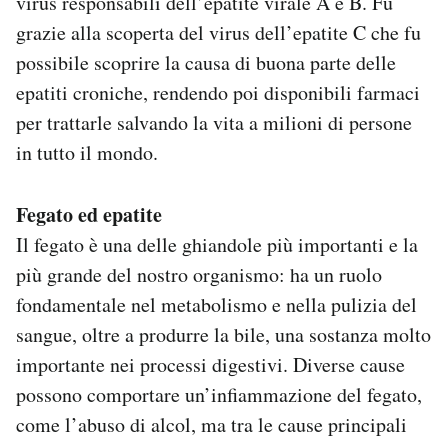
virus responsabili dell’epatite virale A e B. Fu
Notifiche mobile
grazie alla scoperta del virus dell’epatite C che fu
Regala il Post
possibile scoprire la causa di buona parte delle
Hai bisogno di aiuto?
epatiti croniche, rendendo poi disponibili farmaci
Esci
per trattarle salvando la vita a milioni di persone
in tutto il mondo.
Fegato ed epatite
Il fegato è una delle ghiandole più importanti e la
più grande del nostro organismo: ha un ruolo
fondamentale nel metabolismo e nella pulizia del
sangue, oltre a produrre la bile, una sostanza molto
importante nei processi digestivi. Diverse cause
possono comportare un’infiammazione del fegato,
come l’abuso di alcol, ma tra le cause principali