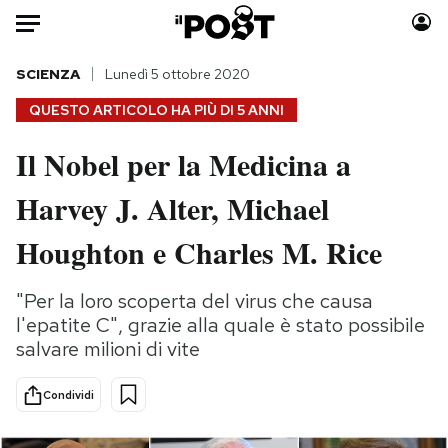
Auto
SCIENZA
Lunedì 5 ottobre 2020
QUESTO ARTICOLO HA PIÙ DI
5 ANNI
HOME
Il Nobel per la Medicina a
Italia
Moda
Harvey J. Alter, Michael
Mondo
Libri
Politica
Consumismi
Houghton e Charles M. Rice
Tecnologia
Storie/Idee
Internet
Ok Boomer!
"Per la loro scoperta del virus che causa
Scienza
Media
l'epatite C", grazie alla quale è stato possibile
Cultura
Europa
salvare milioni di vite
Economia
Altrecose
Condividi
Sport
Mondiali calcio 2026