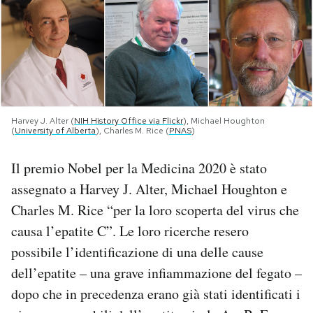
PODCAST
NEWSLETTER
I MIEI PREFERITI
Harvey J. Alter (
NIH History Office via Flickr
), Michael Houghton
(
University of Alberta
), Charles M. Rice (
PNAS
)
Il premio Nobel per la Medicina 2020 è stato
SHOP
assegnato a Harvey J. Alter, Michael Houghton e
Charles M. Rice “per la loro scoperta del virus che
CALENDARIO
causa l’epatite C”. Le loro ricerche resero
possibile l’identificazione di una delle cause
AREA PERSONALE
dell’epatite – una grave infiammazione del fegato –
Area Personale
dopo che in precedenza erano già stati identificati i
Newsletter