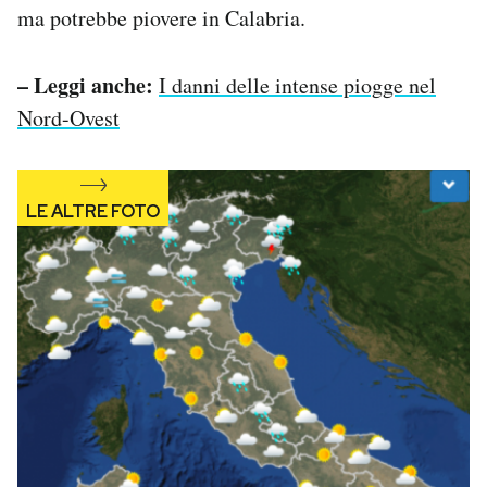
ma potrebbe piovere in Calabria.
Notifiche mobile
Regala il Post
Hai bisogno di aiuto?
– Leggi anche:
I danni delle intense piogge nel
Esci
Nord-Ovest