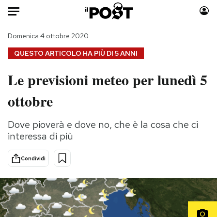
Auto
Domenica 4 ottobre 2020
QUESTO ARTICOLO HA PIÙ DI
5 ANNI
HOME
Le previsioni meteo per lunedì 5
Italia
Moda
ottobre
Mondo
Libri
Politica
Consumismi
Dove pioverà e dove no, che è la cosa che ci
Tecnologia
Storie/Idee
interessa di più
Internet
Ok Boomer!
Scienza
Media
Condividi
Cultura
Europa
Economia
Altrecose
Sport
Mondiali calcio 2026