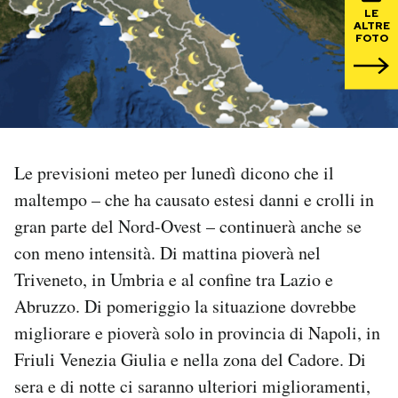
LE
ALTRE
PODCAST
FOTO
NEWSLETTER
I MIEI PREFERITI
Le previsioni meteo per lunedì dicono che il
maltempo – che ha causato estesi danni e crolli in
SHOP
gran parte del Nord-Ovest – continuerà anche se
con meno intensità. Di mattina pioverà nel
CALENDARIO
Triveneto, in Umbria e al confine tra Lazio e
Abruzzo. Di pomeriggio la situazione dovrebbe
AREA PERSONALE
migliorare e pioverà solo in provincia di Napoli, in
Friuli Venezia Giulia e nella zona del Cadore. Di
Area Personale
sera e di notte ci saranno ulteriori miglioramenti,
Newsletter