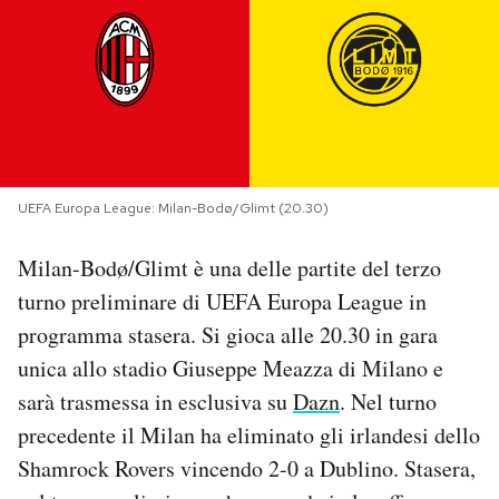
PODCAST
NEWSLETTER
I MIEI PREFERITI
UEFA Europa League: Milan-Bodø/Glimt (20.30)
Milan-Bodø/Glimt è una delle partite del terzo
SHOP
turno preliminare di UEFA Europa League in
programma stasera. Si gioca alle 20.30 in gara
CALENDARIO
unica allo stadio Giuseppe Meazza di Milano e
sarà trasmessa in esclusiva su
Dazn
. Nel turno
AREA PERSONALE
precedente il Milan ha eliminato gli irlandesi dello
Area Personale
Shamrock Rovers vincendo 2-0 a Dublino. Stasera,
Newsletter