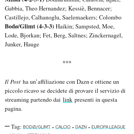
Gabbia, Theo Hernandez; Kessiè, Bennacer;
Castillejo, Calhanoglu, Saelemaekers; Colombo
Bodø/Glimt (4-3-3)
Haikin; Sampsted, Moe,
Lode, Bjorkan; Fet, Berg, Saltnes; Zinckernagel,
Junker, Hauge
***
Il Post
ha un’affiliazione con Dazn e ottiene un
piccolo ricavo se decidete di provare il servizio di
streaming partendo dai
link
presenti in questa
pagina.
Tag:
-
-
-
BODØ/GLIMT
CALCIO
DAZN
EUROPA LEAGUE