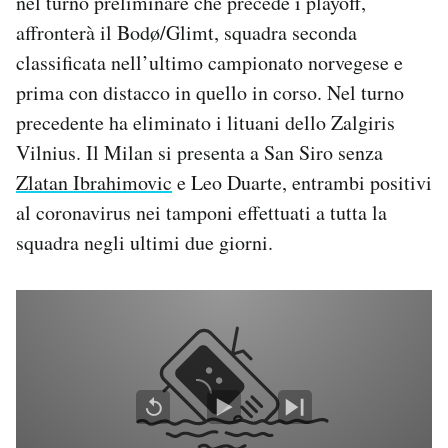
nel turno preliminare che precede i playoff,
Notifiche mobile
affronterà il Bodø/Glimt, squadra seconda
Regala il Post
classificata nell’ultimo campionato norvegese e
Hai bisogno di aiuto?
prima con distacco in quello in corso. Nel turno
Esci
precedente ha eliminato i lituani dello Zalgiris
Vilnius. Il Milan si presenta a San Siro senza
Zlatan Ibrahimovic
e Leo Duarte, entrambi positivi
al coronavirus nei tamponi effettuati a tutta la
squadra negli ultimi due giorni.