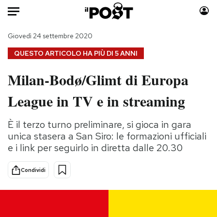
Auto
Giovedì 24 settembre 2020
QUESTO ARTICOLO HA PIÙ DI
5 ANNI
HOME
Milan-Bodø/Glimt di Europa
Italia
Moda
League in TV e in streaming
Mondo
Libri
Politica
Consumismi
È il terzo turno preliminare, si gioca in gara
Tecnologia
Storie/Idee
unica stasera a San Siro: le formazioni ufficiali
Internet
Ok Boomer!
e i link per seguirlo in diretta dalle 20.30
Scienza
Media
Cultura
Europa
Condividi
Economia
Altrecose
Sport
Mondiali calcio 2026