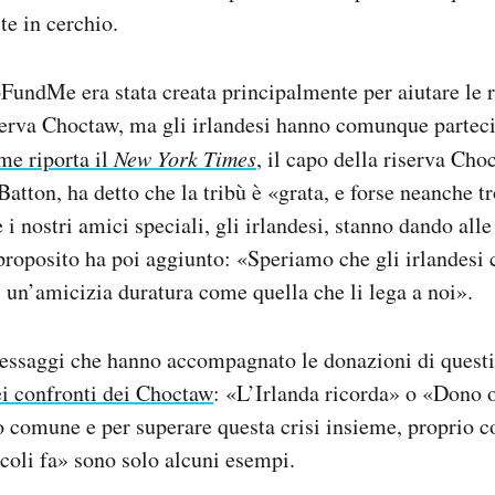
te in cerchio.
FundMe era stata creata principalmente per aiutare le 
serva Choctaw, ma gli irlandesi hanno comunque partec
e riporta il
New York Times
, il capo della riserva Cho
tton, ha detto che la tribù è «grata, e forse neanche tr
 i nostri amici speciali, gli irlandesi, stanno dando all
roposito ha poi aggiunto: «Speriamo che gli irlandesi 
 un’amicizia duratura come quella che li lega a noi».
essaggi che hanno accompagnato le donazioni di questi
ei confronti dei Choctaw
: «L’Irlanda ricorda» o «Dono
to comune e per superare questa crisi insieme, proprio
ecoli fa» sono solo alcuni esempi.