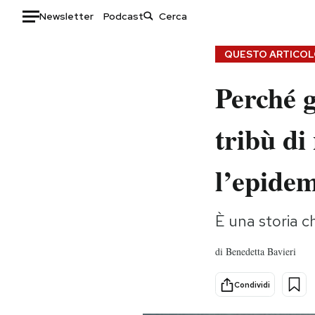
Newsletter
Podcast
Auto
QUESTO ARTICOLO
Perché g
HOME
Italia
Moda
tribù di
Mondo
Libri
Politica
Consumismi
l’epidem
Tecnologia
Storie/Idee
Internet
Ok Boomer!
È una storia ch
Scienza
Media
Cultura
Europa
di
Benedetta Bavieri
Economia
Altrecose
Sport
Mondiali calcio 2026
Condividi