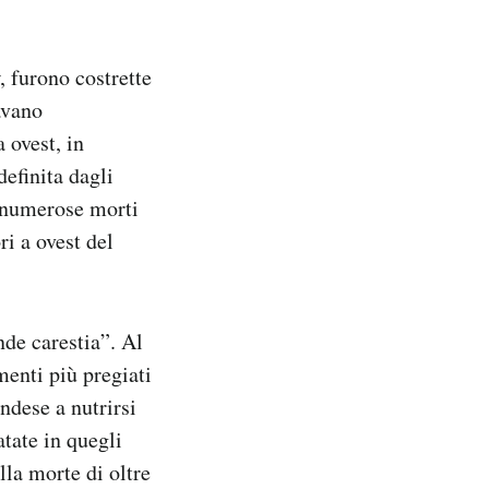
, furono costrette
avano
 ovest, in
efinita dagli
e numerose morti
ri a ovest del
nde carestia”. Al
menti più pregiati
andese a nutrirsi
atate in quegli
lla morte di oltre