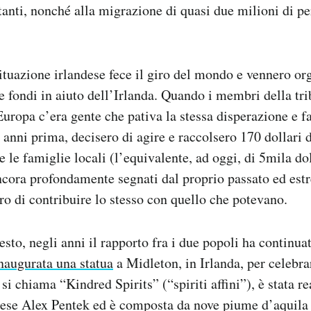
tanti, nonché alla migrazione di quasi due milioni di pe
situazione irlandese fece il giro del mondo e vennero or
 fondi in aiuto dell’Irlanda. Quando i membri della tr
Europa c’era gente che pativa la stessa disperazione e 
 anni prima, decisero di agire e raccolsero 170 dollari
e le famiglie locali (l’equivalente, ad oggi, di 5mila do
ncora profondamente segnati dal proprio passato ed es
ro di contribuire lo stesso con quello che potevano.
sto, negli anni il rapporto fra i due popoli ha continuat
inaugurata una statua
a Midleton, in Irlanda, per celebrar
i chiama “Kindred Spirits” (“spiriti affini”), è stata re
ndese Alex Pentek ed è composta da nove piume d’aquila i