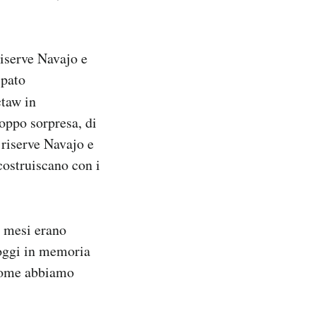
riserve Navajo e
ipato
ctaw in
oppo sorpresa, di
e riserve Navajo e
costruiscano con i
 mesi erano
 oggi in memoria
 come abbiamo