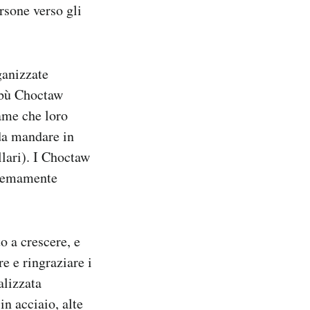
rsone verso gli
ganizzate
ibù Choctaw
fame che loro
 da mandare in
llari). I Choctaw
tremamente
o a crescere, e
e e ringraziare i
alizzata
n acciaio, alte