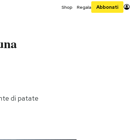
Abbonati
Shop
Regala
 una
ante di patate