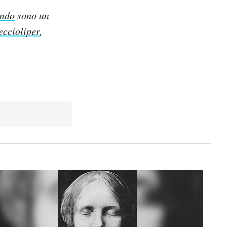
ondo
sono un
eccioliper
,