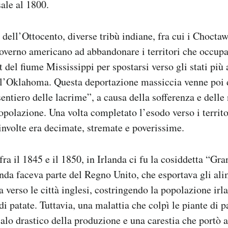
sale al 1800.
 dell’Ottocento, diverse tribù indiane, fra cui i Choctaw
governo americano ad abbandonare i territori che occup
 del fiume Mississippi per spostarsi verso gli stati più a
 l’Oklahoma. Questa deportazione massiccia venne poi d
“sentiero delle lacrime”, a causa della sofferenza e dell
opolazione. Una volta completato l’esodo verso i territo
oinvolte era decimate, stremate e poverissime.
ra il 1845 e il 1850, in Irlanda ci fu la cosiddetta “Gra
anda faceva parte del Regno Unito, che esportava gli ali
a verso le città inglesi, costringendo la popolazione irl
 patate. Tuttavia, una malattia che colpì le piante di p
alo drastico della produzione e una carestia che portò a