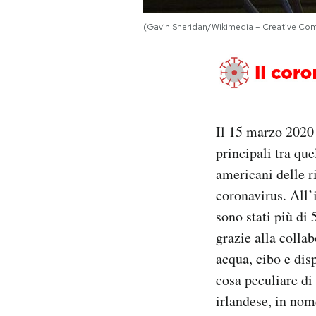
Notifiche mobile
(Gavin Sheridan/Wikimedia – Creative C
Regala il Post
Hai bisogno di aiuto?
Esci
Il 15 marzo 2020
principali tra que
americani delle r
coronavirus. All’
sono stati più di 
grazie alla collab
acqua, cibo e dis
cosa peculiare di
irlandese, in no