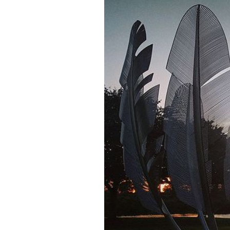
PODCAST
NEWSLETTER
I MIEI PREFERITI
SHOP
CALENDARIO
AREA PERSONALE
Area Personale
Newsletter