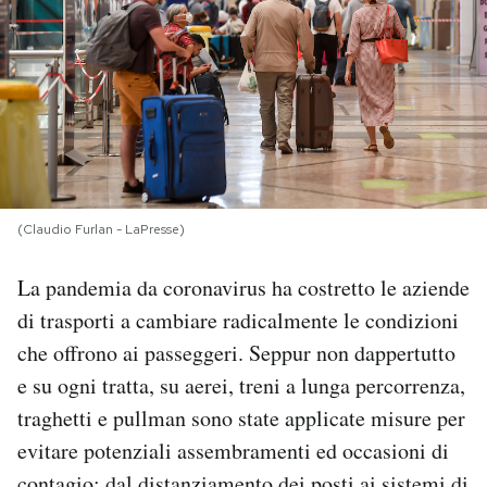
PODCAST
NEWSLETTER
I MIEI PREFERITI
(Claudio Furlan - LaPresse)
SHOP
La pandemia da coronavirus ha costretto le aziende
di trasporti a cambiare radicalmente le condizioni
CALENDARIO
che offrono ai passeggeri. Seppur non dappertutto
e su ogni tratta, su aerei, treni a lunga percorrenza,
AREA PERSONALE
traghetti e pullman sono state applicate misure per
evitare potenziali assembramenti ed occasioni di
Area Personale
Newsletter
contagio: dal distanziamento dei posti ai sistemi di