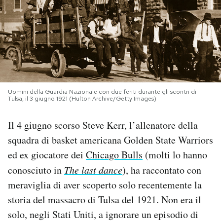
PODCAST
NEWSLETTER
I MIEI PREFERITI
Uomini della Guardia Nazionale con due feriti durante gli scontri di
Tulsa, il 3 giugno 1921 (Hulton Archive/Getty Images)
SHOP
Il 4 giugno scorso Steve Kerr, l’allenatore della
squadra di basket americana Golden State Warriors
CALENDARIO
ed ex giocatore dei
Chicago Bulls
(molti lo hanno
conosciuto in
The last dance
), ha raccontato con
AREA PERSONALE
meraviglia di aver scoperto solo recentemente la
storia del massacro di Tulsa del 1921. Non era il
Area Personale
solo, negli Stati Uniti, a ignorare un episodio di
Newsletter