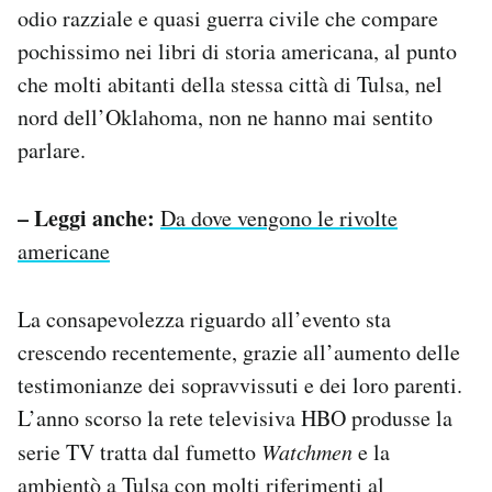
odio razziale e quasi guerra civile che compare
Notifiche mobile
Regala il Post
pochissimo nei libri di storia americana, al punto
Hai bisogno di aiuto?
che molti abitanti della stessa città di Tulsa, nel
Esci
nord dell’Oklahoma, non ne hanno mai sentito
parlare.
– Leggi anche:
Da dove vengono le rivolte
americane
La consapevolezza riguardo all’evento sta
crescendo recentemente, grazie all’aumento delle
testimonianze dei sopravvissuti e dei loro parenti.
L’anno scorso la rete televisiva HBO produsse la
serie TV tratta dal fumetto
Watchmen
e la
ambientò
a Tulsa con molti riferimenti al