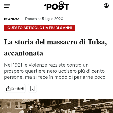
Auto
MONDO
Domenica 5 luglio 2020
QUESTO ARTICOLO HA PIÙ DI
6 ANNI
HOME
La storia del massacro di Tulsa,
Italia
Moda
accantonata
Mondo
Libri
Politica
Consumismi
Nel 1921 le violenze razziste contro un
Tecnologia
Storie/Idee
prospero quartiere nero uccisero più di cento
Internet
Ok Boomer!
persone, ma si fece in modo di parlarne poco
Scienza
Media
Cultura
Europa
Condividi
Economia
Altrecose
Sport
Mondiali calcio 2026