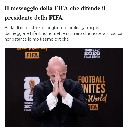
Il messaggio della FIFA che difende il
presidente della FIFA
Parla di uno «sforzo congiunto e prolungato» per
danneggiare Infantino, e mette in chiaro che resterà in carica
nonostante le moltissime critiche