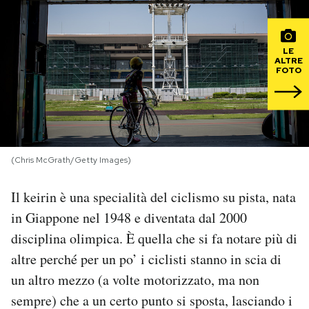
PODCAST
LE
ALTRE
FOTO
NEWSLETTER
I MIEI PREFERITI
(Chris McGrath/Getty Images)
SHOP
Il keirin è una specialità del ciclismo su pista, nata
CALENDARIO
in Giappone nel 1948 e diventata dal 2000
disciplina olimpica. È quella che si fa notare più di
AREA PERSONALE
altre perché per un po’ i ciclisti stanno in scia di
un altro mezzo (a volte motorizzato, ma non
Area Personale
sempre) che a un certo punto si sposta, lasciando i
Newsletter