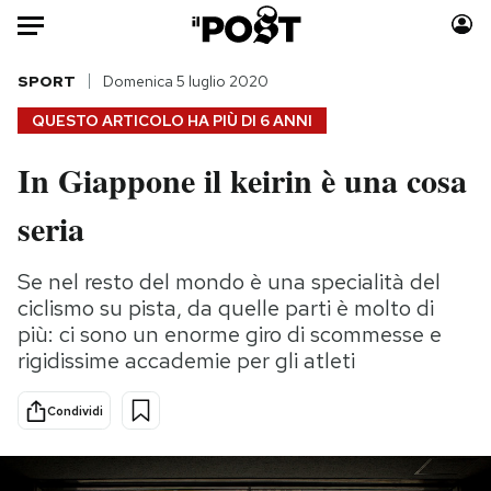
Auto
SPORT
Domenica 5 luglio 2020
QUESTO ARTICOLO HA PIÙ DI
6 ANNI
HOME
In Giappone il keirin è una cosa
Italia
Moda
seria
Mondo
Libri
Politica
Consumismi
Se nel resto del mondo è una specialità del
Tecnologia
Storie/Idee
ciclismo su pista, da quelle parti è molto di
Internet
Ok Boomer!
più: ci sono un enorme giro di scommesse e
Scienza
Media
rigidissime accademie per gli atleti
Cultura
Europa
Economia
Altrecose
Condividi
Sport
Mondiali calcio 2026