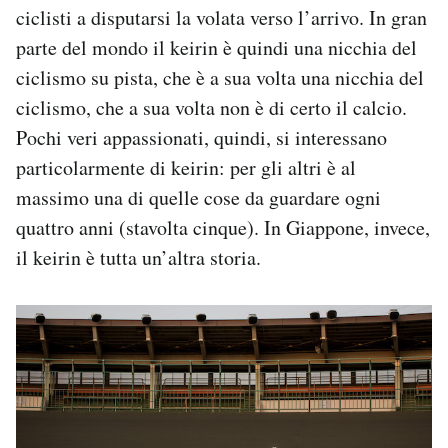
ciclisti a disputarsi la volata verso l’arrivo. In gran
Notifiche mobile
Regala il Post
parte del mondo il keirin è quindi una nicchia del
Hai bisogno di aiuto?
ciclismo su pista, che è a sua volta una nicchia del
Esci
ciclismo, che a sua volta non è di certo il calcio.
Pochi veri appassionati, quindi, si interessano
particolarmente di keirin: per gli altri è al
massimo una di quelle cose da guardare ogni
quattro anni (stavolta cinque). In Giappone, invece,
il keirin è tutta un’altra storia.