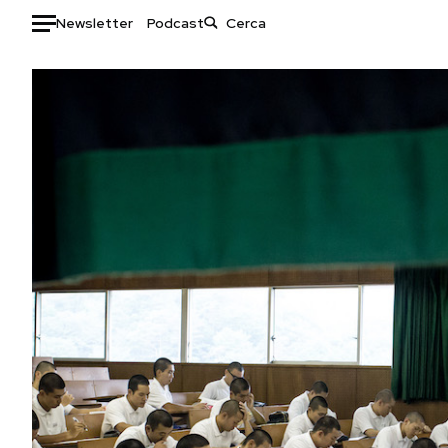
Newsletter
Podcast
Auto
HOME
Italia
Moda
Mondo
Libri
Politica
Consumismi
Tecnologia
Storie/Idee
Internet
Ok Boomer!
Scienza
Media
Cultura
Europa
Economia
Altrecose
Sport
Mondiali calcio 2026