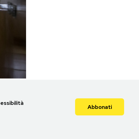
essibilità
Abbonati