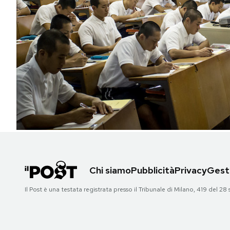
PODCAST
NEWSLETTER
I MIEI PREFERITI
SHOP
CALENDARIO
Chi siamo
Pubblicità
Privacy
Gesti
AREA PERSONALE
Il Post è una testata registrata presso il Tribunale di Milano, 419 del
Area Personale
Newsletter