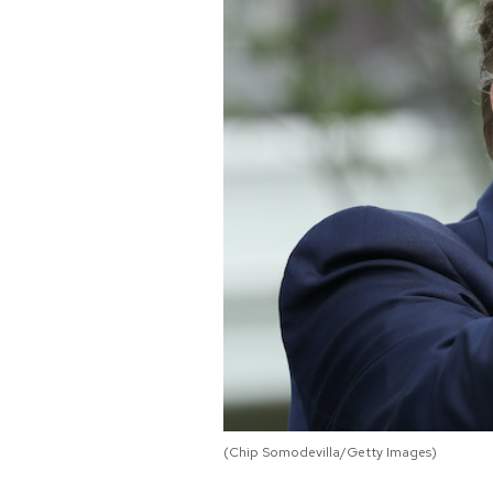
PODCAST
NEWSLETTER
I MIEI PREFERITI
SHOP
CALENDARIO
AREA PERSONALE
Area Personale
(Chip Somodevilla/Getty Images)
Newsletter