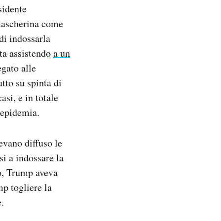
sidente
 mascherina come
di indossarla
sta assistendo
a un
egato alle
tto su spinta di
si, e in totale
l’epidemia.
evano diffuso le
si a indossare la
o, Trump aveva
mp togliere la
.