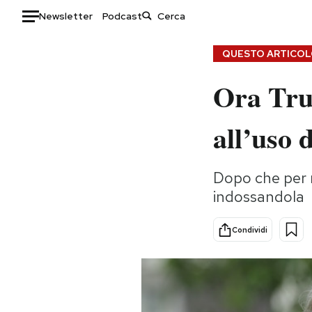
Newsletter
Podcast
Auto
QUESTO ARTICOLO
Ora Trum
HOME
Italia
Moda
all’uso 
Mondo
Libri
Politica
Consumismi
Dopo che per m
Tecnologia
Storie/Idee
indossandola
Internet
Ok Boomer!
Scienza
Media
Condividi
Cultura
Europa
Economia
Altrecose
Sport
Mondiali calcio 2026