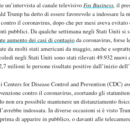
e un’intervista al canale televisivo
Fox Business
,
il pre
ld Trump ha detto di essere favorevole a indossare la
 contro il coronavirus, dopo che per mesi aveva evitato 
enti pubblici. Da qualche settimana negli Stati Uniti si 
te aumento dei casi di contagio
da coronavirus, forse l
ate da molti stati americani da maggio, anche e soprattu
edì negli Stati Uniti sono stati rilevati 49.932 nuovi ca
2,7 milioni le persone risultate positive dall’inizio del
i Centers for Disease Control and Prevention (CDC) av
evenzione contro il coronavirus, esortando gli statuniten
o non era possibile mantenere un distanziamento fisic
 l’avrebbe indossata. In diverse occasioni si è visto Tru
rima di apparire in pubblico, o davanti alle telecamere