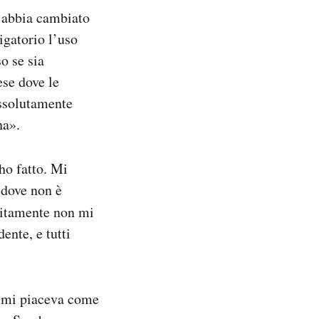
 abbia cambiato
igatorio l’uso
o se sia
ese dove le
ssolutamente
na».
’ho fatto. Mi
 dove non è
litamente non mi
dente, e tutti
e mi piaceva come