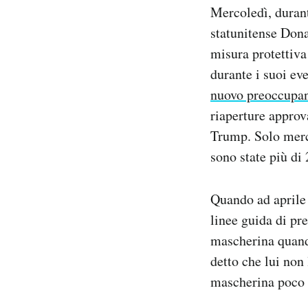
Mercoledì, durant
Notifiche mobile
Regala il Post
statunitense Dona
Hai bisogno di aiuto?
misura protettiva
Esci
durante i suoi ev
nuovo preoccupan
riaperture approv
Trump. Solo mercol
sono state più di 
Quando ad aprile 
linee guida di pr
mascherina quand
detto che lui non
mascherina poco p