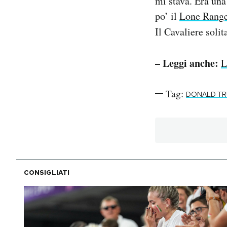
mi stava. Era una
po’ il
Lone Rang
Il Cavaliere solit
– Leggi anche:
L
Tag:
DONALD T
CONSIGLIATI