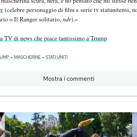
 mascherina scura, nera, e ho pensato che mi stesse be
er
(celebre personaggio di film e serie tv statunitensi, n
ario o Il Ranger solitario,
ndr
).»
a TV di news che piace tantissimo a Trump
-
-
RUMP
MASCHERINE
STATI UNITI
Mostra i commenti