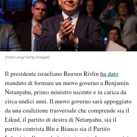
PODCAST
NEWSLETTER
I MIEI PREFERITI
(Amir Levy/Getty Images)
Il presidente israeliano Reuven Rivlin
ha dato
SHOP
mandato di formare un nuovo governo a Benjamin
Netanyahu, primo ministro uscente e in carica da
CALENDARIO
circa undici anni. Il nuovo governo sarà appoggiato
da una coalizione trasversale che comprende sia il
AREA PERSONALE
Likud, il partito di destra di Netanyahu, sia il
Area Personale
partito centrista Blu e Bianco sia il Partito
Newsletter