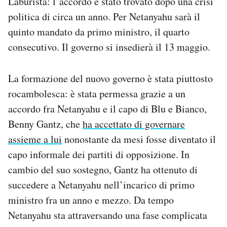
Laburista: l’accordo è stato trovato dopo una crisi
Notifiche mobile
politica di circa un anno. Per Netanyahu sarà il
Regala il Post
quinto mandato da primo ministro, il quarto
Hai bisogno di aiuto?
consecutivo. Il governo si insedierà il 13 maggio.
Esci
La formazione del nuovo governo è stata piuttosto
rocambolesca: è stata permessa grazie a un
accordo fra Netanyahu e il capo di Blu e Bianco,
Benny Gantz, che
ha accettato di governare
assieme a lui
nonostante da mesi fosse diventato il
capo informale dei partiti di opposizione. In
cambio del suo sostegno, Gantz ha ottenuto di
succedere a Netanyahu nell’incarico di primo
ministro fra un anno e mezzo. Da tempo
Netanyahu sta attraversando una fase complicata