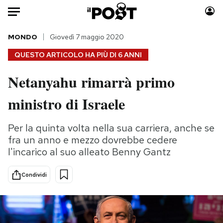
Auto
MONDO
Giovedì 7 maggio 2020
QUESTO ARTICOLO HA PIÙ DI
6 ANNI
HOME
Netanyahu rimarrà primo
Italia
Moda
ministro di Israele
Mondo
Libri
Politica
Consumismi
Per la quinta volta nella sua carriera, anche se
Tecnologia
Storie/Idee
fra un anno e mezzo dovrebbe cedere
Internet
Ok Boomer!
l'incarico al suo alleato Benny Gantz
Scienza
Media
Cultura
Europa
Condividi
Economia
Altrecose
Sport
Mondiali calcio 2026