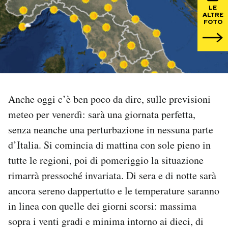
LE
ALTRE
PODCAST
FOTO
NEWSLETTER
I MIEI PREFERITI
Anche oggi c’è ben poco da dire, sulle previsioni
meteo per venerdì: sarà una giornata perfetta,
SHOP
senza neanche una perturbazione in nessuna parte
d’Italia. Si comincia di mattina con sole pieno in
CALENDARIO
tutte le regioni, poi di pomeriggio la situazione
rimarrà pressoché invariata. Di sera e di notte sarà
AREA PERSONALE
ancora sereno dappertutto e le temperature saranno
in linea con quelle dei giorni scorsi: massima
Area Personale
sopra i venti gradi e minima intorno ai dieci, di
Newsletter