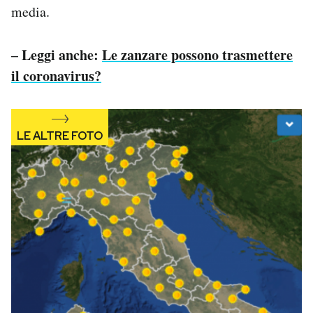
media.
Notifiche mobile
Regala il Post
Hai bisogno di aiuto?
– Leggi anche:
Le zanzare possono trasmettere
Esci
il coronavirus?