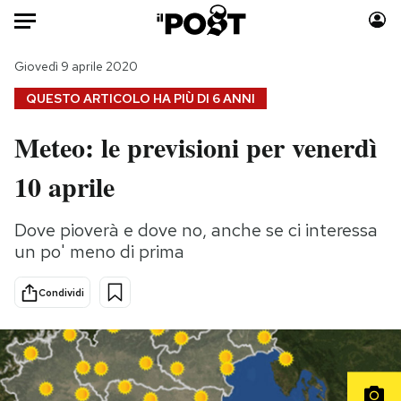
Auto
Giovedì 9 aprile 2020
QUESTO ARTICOLO HA PIÙ DI
6 ANNI
HOME
Meteo: le previsioni per venerdì
Italia
Moda
10 aprile
Mondo
Libri
Politica
Consumismi
Dove pioverà e dove no, anche se ci interessa
Tecnologia
Storie/Idee
un po' meno di prima
Internet
Ok Boomer!
Scienza
Media
Condividi
Cultura
Europa
Economia
Altrecose
Sport
Mondiali calcio 2026