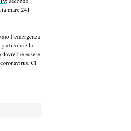
019
: secondo
 via mare 241
tiamo l’emergenza
 particolare la
o dovrebbe essere
l coronavirus. Ci