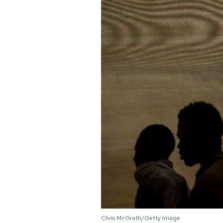
PODCAST
NEWSLETTER
I MIEI PREFERITI
SHOP
CALENDARIO
AREA PERSONALE
Area Personale
Newsletter
Chris McGrath/Getty Image