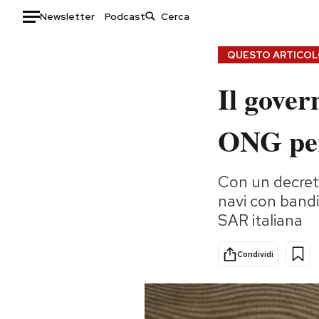
Newsletter
Podcast
Auto
QUESTO ARTICOLO
Il gover
HOME
Italia
Moda
ONG per
Mondo
Libri
Politica
Consumismi
Con un decreto
Tecnologia
Storie/Idee
navi con bandi
Internet
Ok Boomer!
SAR italiana
Scienza
Media
Cultura
Europa
Condividi
Economia
Altrecose
Sport
Mondiali calcio 2026