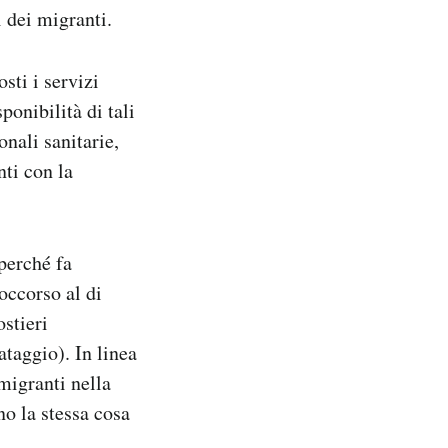
i dei migranti.
sti i servizi
ponibilità di tali
nali sanitarie,
nti con la
perché fa
occorso al di
ostieri
taggio). In linea
 migranti nella
o la stessa cosa