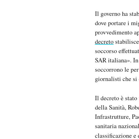
Notifiche mobile
Il governo ha stab
Regala il Post
Hai bisogno di aiuto?
dove portare i mi
Esci
provvedimento app
decreto
stabilisce
soccorso effettuat
SAR italiana». In
soccorrono le per
giornalisti che s
Il decreto è stat
della Sanità, Rob
Infrastrutture, P
sanitaria nazional
classificazione e