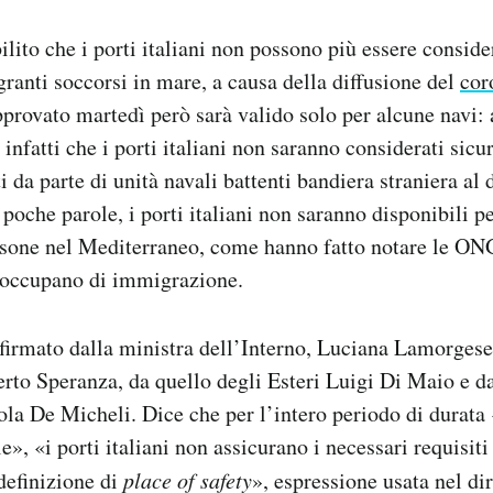
ilito che i porti italiani non possono più essere consider
granti soccorsi in mare, a causa della diffusione del
cor
rovato martedì però sarà valido solo per alcune navi: a
 infatti che i porti italiani non saranno considerati sicur
i da parte di unità navali battenti bandiera straniera al 
 poche parole, i porti italiani non saranno disponibili 
sone nel Mediterraneo, come hanno fatto notare le ONG
i occupano di immigrazione.
o firmato dalla ministra dell’Interno, Luciana Lamorgese
erto Speranza, da quello degli Esteri Luigi Di Maio e da
aola De Micheli. Dice che per l’intero periodo di durat
e», «i porti italiani non assicurano i necessari requisiti
 definizione di
place of safety
», espressione usata nel dir