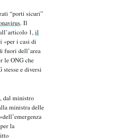
ati “porti sicuri”
onavirus
. Il
ll’articolo 1,
il
i «per i casi di
di fuori dell’area
per le ONG che
 stesse e diversi
, dal ministro
lla ministra delle
a «dell’emergenza
 per la
itto