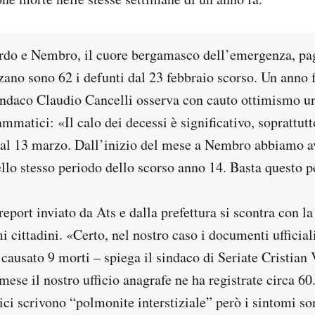
do e Nembro, il cuore bergamasco dell’emergenza, pag
no sono 62 i defunti dal 23 febbraio scorso. Un anno fa
ndaco Claudio Cancelli osserva con cauto ottimismo un
mmatici: «Il calo dei decessi è significativo, soprattutt
 al 13 marzo. Dall’inizio del mese a Nembro abbiamo av
llo stesso periodo dello scorso anno 14. Basta questo p
report inviato da Ats e dalla prefettura si scontra con l
mi cittadini. «Certo, nel nostro caso i documenti ufficial
causato 9 morti – spiega il sindaco di Seriate Cristian
 mese il nostro ufficio anagrafe ne ha registrate circa 60
ci scrivono “polmonite interstiziale” però i sintomi so