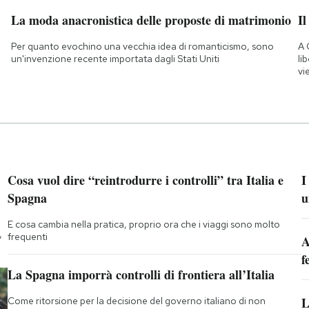
La moda anacronistica delle proposte di matrimonio
Il
Per quanto evochino una vecchia idea di romanticismo, sono
A 
un'invenzione recente importata dagli Stati Uniti
li
vi
Cosa vuol dire “reintrodurre i controlli” tra Italia e
I
Spagna
u
E cosa cambia nella pratica, proprio ora che i viaggi sono molto
,
frequenti
A
f
La Spagna imporrà controlli di frontiera all’Italia
L
Come ritorsione per la decisione del governo italiano di non