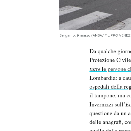
Notifiche mobile
Regala il Post
Hai bisogno di aiuto?
Esci
Bergamo, 9 marzo (ANSA/ FILIPPO VENEZ
Da qualche giorn
Protezione Civile
tutte
le persone c
Lombardia: a cau
ospedali della re
il tampone, ma co
Invernizzi sull’
Ec
questione da un al
delle anagrafi, c
quello delle pers