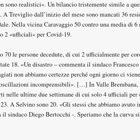
on sono realistici». Un bilancio tristemente simile a quel
 A Treviglio dall’inizio del mese sono mancati 36 resi
dale. Nella vicina Caravaggio 50 contro una media di 6 
o 2 «ufficiali» per Covid-19.
 70 le persone decedute, di cui 2 ufficialmente per cor
state 18. «Un disastro – commenta il sindaco Francesco
agiati non abbiamo certezze perché ogni giorno ci viene
 oscillazioni incomprensibili». […] In Valle Brembana,
i nelle ultime due settimane di cui solo 4 ufficiali per
 23. A Selvino sono 20. «Gli stessi che abbiamo avuto i
 il sindaco Diego Bertocchi -. Speriamo che la curva si