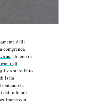
namente dalla
n comprenda
avirus
, almeno in
rovano gli
li sia stato fatto
di Isaia
ffrontando la
 dati ufficiali
 settimane con