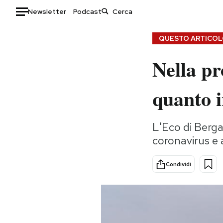
Newsletter
Podcast
Auto
QUESTO ARTICOLO
Nella pr
HOME
Italia
Moda
quanto in
Mondo
Libri
Politica
Consumismi
L'Eco di Bergam
Tecnologia
Storie/Idee
coronavirus e a
Internet
Ok Boomer!
Scienza
Media
Condividi
Cultura
Europa
Economia
Altrecose
Sport
Mondiali calcio 2026