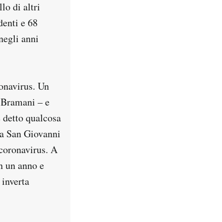
lo di altri
denti e 68
negli anni
onavirus. Un
 Bramani – e
 detto qualcosa
 a San Giovanni
 coronavirus. A
n un anno e
 inverta