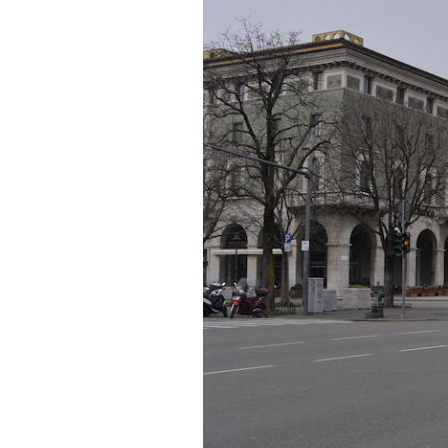
PODCAST
NEWSLETTER
I MIEI PREFERITI
SHOP
CALENDARIO
AREA PERSONALE
Area Personale
Newsletter