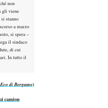
rché non
 gli viene
 si stanno
 scorso a marzo
sto, si spera –
ega il sindaco
ute, di cui
i. In tutto il
’
Eco di Bergamo
)
ui camion