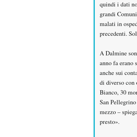
quindi i dati n
grandi Comuni.
malati in ospe
precedenti. Sol
A Dalmine sono
anno fa erano 
anche sui cont
di diverso con
Bianco, 30 mort
San Pellegrino
mezzo – spiega
presto».