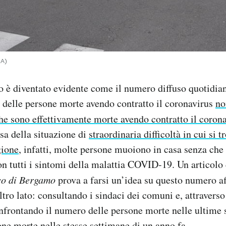
IA)
o è diventato evidente come il numero diffuso quotidia
 delle persone morte avendo contratto il coronavirus
no
he sono effettivamente morte avendo contratto il coron
sa della situazione di
straordinaria difficoltà in cui si t
gione
, infatti, molte persone muoiono in casa senza che g
n tutti i sintomi della malattia COVID-19. Un articolo 
o di Bergamo
prova a farsi un’idea su questo numero a
tro lato: consultando i sindaci dei comuni e, attraverso i
onfrontando il numero delle persone morte nelle ultime
one morte nelle stesse settimane di un anno fa.