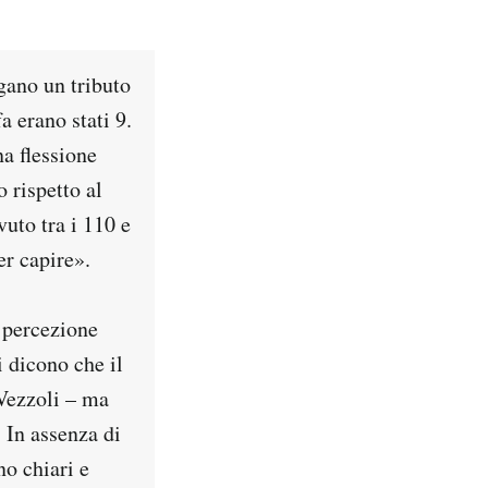
ano un tributo
 erano stati 9.
a flessione
o rispetto al
uto tra i 110 e
er capire».
a percezione
i dicono che il
 Vezzoli – ma
. In assenza di
no chiari e