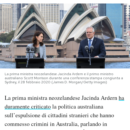
PODCAST
NEWSLETTER
I MIEI PREFERITI
SHOP
La prima ministra neozelandese Jacinda Ardern e il primo ministro
australiano Scott Morrison durante una conferenza stampa congiunta a
Sydney, il 28 febbraio 2020 (James D. Morgan/Getty Images)
CALENDARIO
La prima ministra neozelandese Jacinda Ardern
ha
duramente criticato
la politica australiana
AREA PERSONALE
sull’espulsione di cittadini stranieri che hanno
Area Personale
commesso crimini in Australia, parlando in
Newsletter