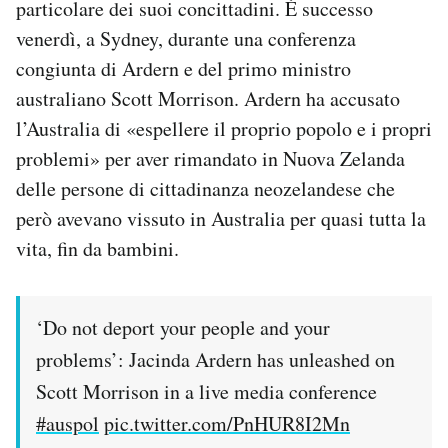
particolare dei suoi concittadini. È successo
Notifiche mobile
venerdì, a Sydney, durante una conferenza
Regala il Post
congiunta di Ardern e del primo ministro
Hai bisogno di aiuto?
Esci
australiano Scott Morrison. Ardern ha accusato
l’Australia di «espellere il proprio popolo e i propri
problemi» per aver rimandato in Nuova Zelanda
delle persone di cittadinanza neozelandese che
però avevano vissuto in Australia per quasi tutta la
vita, fin da bambini.
‘Do not deport your people and your
problems’: Jacinda Ardern has unleashed on
Scott Morrison in a live media conference
#auspol
pic.twitter.com/PnHUR8I2Mn