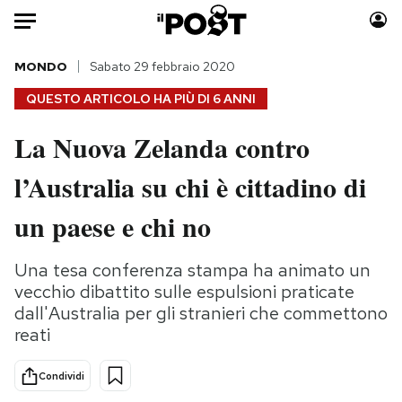
Auto
MONDO
Sabato 29 febbraio 2020
QUESTO ARTICOLO HA PIÙ DI
6 ANNI
HOME
La Nuova Zelanda contro
Italia
Moda
l’Australia su chi è cittadino di
Mondo
Libri
Politica
Consumismi
un paese e chi no
Tecnologia
Storie/Idee
Internet
Ok Boomer!
Una tesa conferenza stampa ha animato un
Scienza
Media
vecchio dibattito sulle espulsioni praticate
Cultura
Europa
dall'Australia per gli stranieri che commettono
reati
Economia
Altrecose
Sport
Mondiali calcio 2026
Condividi