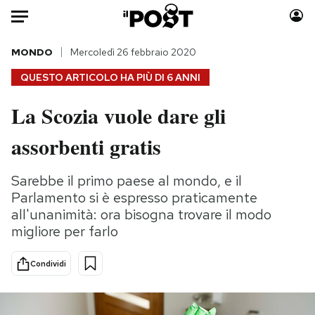
Auto
MONDO
Mercoledì 26 febbraio 2020
QUESTO ARTICOLO HA PIÙ DI
6 ANNI
HOME
La Scozia vuole dare gli
Italia
Moda
assorbenti gratis
Mondo
Libri
Politica
Consumismi
Sarebbe il primo paese al mondo, e il
Tecnologia
Storie/Idee
Parlamento si è espresso praticamente
Internet
Ok Boomer!
all'unanimità: ora bisogna trovare il modo
Scienza
Media
migliore per farlo
Cultura
Europa
Economia
Altrecose
Condividi
Sport
Mondiali calcio 2026