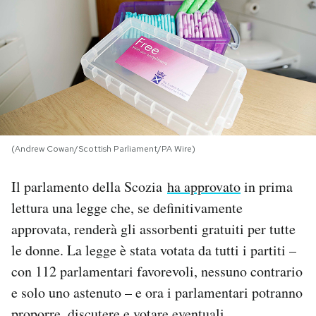
PODCAST
NEWSLETTER
I MIEI PREFERITI
(Andrew Cowan/Scottish Parliament/PA Wire)
SHOP
Il parlamento della Scozia
ha approvato
in prima
lettura una legge che, se definitivamente
CALENDARIO
approvata, renderà gli assorbenti gratuiti per tutte
le donne. La legge è stata votata da tutti i partiti –
AREA PERSONALE
con 112 parlamentari favorevoli, nessuno contrario
e solo uno astenuto – e ora i parlamentari potranno
Area Personale
Newsletter
proporre, discutere e votare eventuali