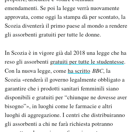
Notifiche mobile
emendamenti. Se poi la legge verrà nuovamente
Regala il Post
approvata, come oggi la stampa dà per scontato, la
Hai bisogno di aiuto?
Scozia diventerà il primo paese al mondo a rendere
Esci
gli assorbenti gratuiti per tutte le donne.
In Scozia è in vigore già dal 2018 una legge che ha
reso gli assorbenti
gratuiti per tutte le studentesse
.
Con la nuova legge, come
ha scritto
BBC
, la
Scozia «renderà il governo legalmente obbligato a
garantire che i prodotti sanitari femminili siano
disponibili e gratuiti per “chiunque ne dovesse aver
bisogno”», in luoghi come le farmacie e altri
luoghi di aggregazione. I centri che distribuiranno
gli assorbenti a chi ne farà richiesta potranno