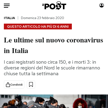
Auto
ITALIA
Domenica 23 febbraio 2020
QUESTO ARTICOLO HA PIÙ DI
6 ANNI
HOME
Le ultime sul nuovo coronavirus
Italia
Moda
in Italia
Mondo
Libri
Politica
Consumismi
I casi registrati sono circa 150, e i morti 3: in
Tecnologia
Storie/Idee
diverse regioni del Nord le scuole rimarranno
Internet
Ok Boomer!
chiuse tutta la settimana
Scienza
Media
Cultura
Europa
Condividi
Economia
Altrecose
Sport
Mondiali calcio 2026