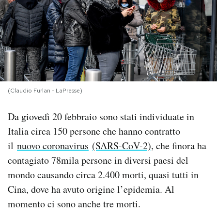
PODCAST
NEWSLETTER
I MIEI PREFERITI
(Claudio Furlan - LaPresse)
Da giovedì 20 febbraio sono stati individuate in
SHOP
Italia circa 150 persone che hanno contratto
il
nuovo coronavirus
(SARS-CoV-2)
, che finora ha
CALENDARIO
contagiato 78mila persone in diversi paesi del
mondo causando circa 2.400 morti, quasi tutti in
AREA PERSONALE
Cina, dove ha avuto origine l’epidemia. Al
Area Personale
momento ci sono anche tre morti.
Newsletter