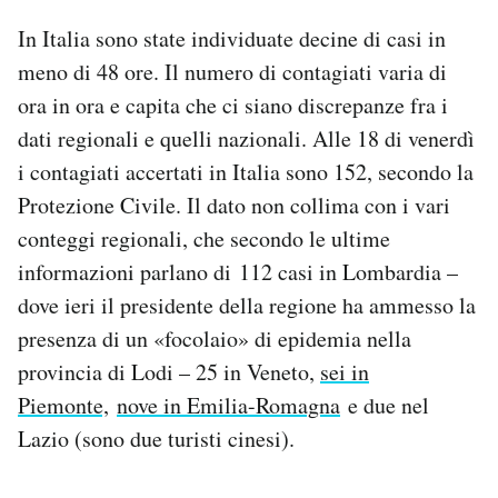
Notifiche mobile
In Italia sono state individuate decine di casi in
Regala il Post
meno di 48 ore. Il numero di contagiati varia di
Hai bisogno di aiuto?
ora in ora e capita che ci siano discrepanze fra i
Esci
dati regionali e quelli nazionali. Alle 18 di venerdì
i contagiati accertati in Italia sono 152, secondo la
Protezione Civile. Il dato non collima con i vari
conteggi regionali, che secondo le ultime
informazioni parlano di 112 casi in Lombardia –
dove ieri il presidente della regione ha ammesso la
presenza di un «focolaio» di epidemia nella
provincia di Lodi – 25 in Veneto,
sei in
Piemonte,
nove in Emilia-Romagna
e due nel
Lazio (sono due turisti cinesi).