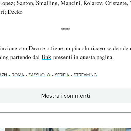
opez; Santon, Smalling, Mancini, Kolarov; Cristante, 
ert; Dzeko
***
iazione con Dazn e ottiene un piccolo ricavo se decidete
aming partendo dai
link
presenti in questa pagina.
-
-
-
-
AZN
ROMA
SASSUOLO
SERIE A
STREAMING
Mostra i commenti