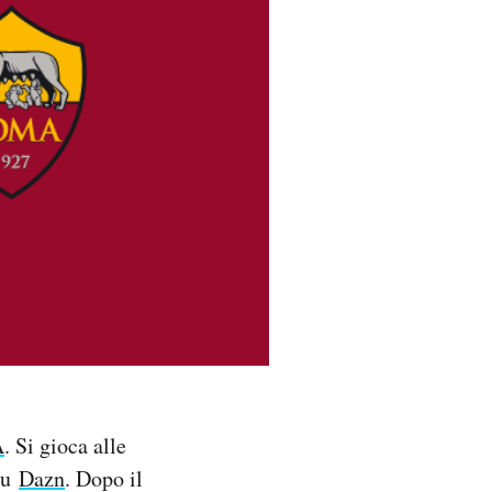
A
. Si gioca alle
 su
Dazn
. Dopo il