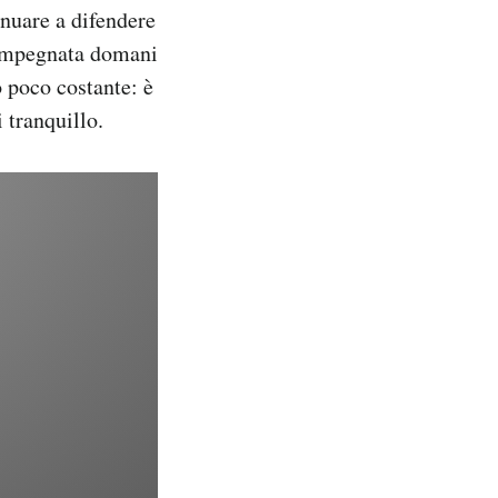
inuare a difendere
e impegnata domani
o poco costante: è
 tranquillo.