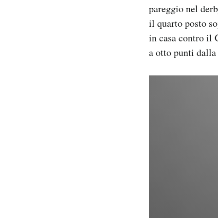
pareggio nel derb
Notifiche mobile
Regala il Post
il quarto posto s
Hai bisogno di aiuto?
in casa contro il
Esci
a otto punti dalla