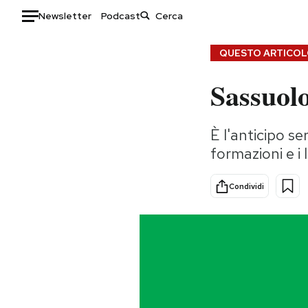
Newsletter
Podcast
Auto
QUESTO ARTICOLO
Sassuol
HOME
Italia
Moda
È l'anticipo se
Mondo
Libri
formazioni e i 
Politica
Consumismi
Tecnologia
Storie/Idee
Condividi
Internet
Ok Boomer!
Scienza
Media
Cultura
Europa
Economia
Altrecose
Sport
Mondiali calcio 2026