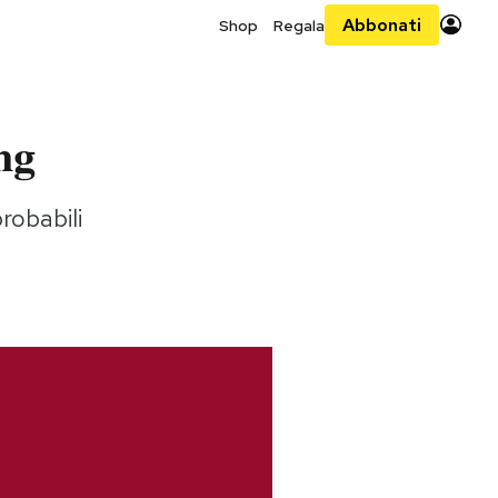
Abbonati
Shop
Regala
ng
probabili